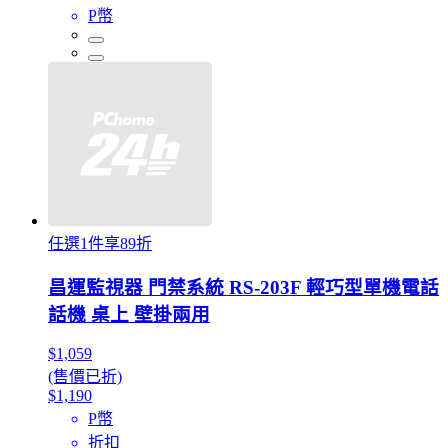
P幣
任選1件享89折
昌運監視器 門禁系統 RS-203F 輕巧型單機電話
話機 桌上 壁掛兩用
$1,059
(售價已折)
$1,190
P幣
折扣