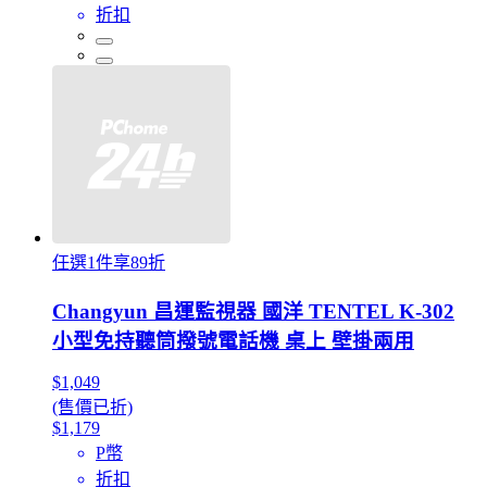
折扣
任選1件享89折
Changyun 昌運監視器 國洋 TENTEL K-302
小型免持聽筒撥號電話機 桌上 壁掛兩用
$1,049
(售價已折)
$1,179
P幣
折扣