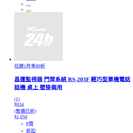
任選1件享89折
昌運監視器 門禁系統 RS-203F 輕巧型單機電話
話機 桌上 壁掛兩用
(1)
$934
(售價已折)
$1,050
P幣
折扣