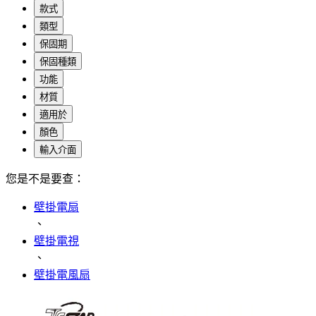
款式
類型
保固期
保固種類
功能
材質
適用於
顏色
輸入介面
您是不是要查：
壁掛電扇
、
壁掛電視
、
壁掛電風扇