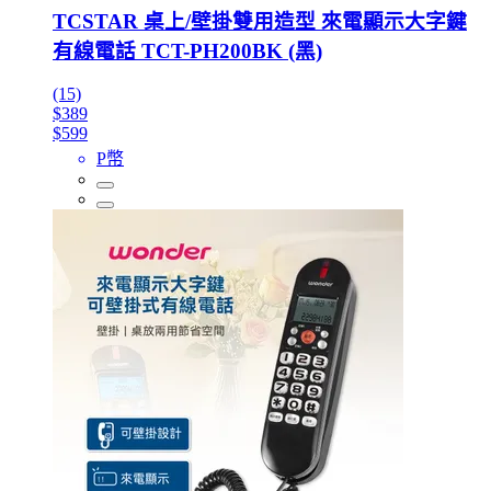
TCSTAR 桌上/壁掛雙用造型 來電顯示大字鍵
有線電話 TCT-PH200BK (黑)
(15)
$389
$599
P幣