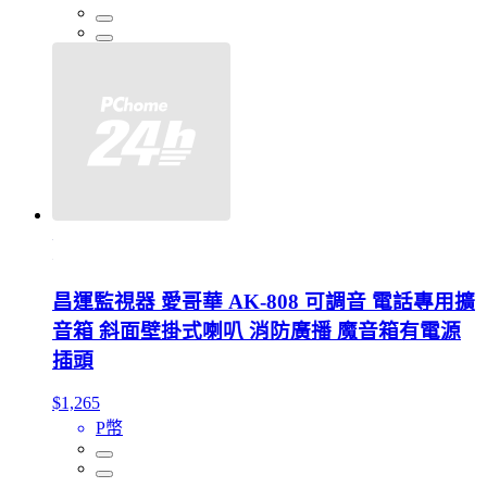
昌運監視器 愛哥華 AK-808 可調音 電話專用擴
音箱 斜面壁掛式喇叭 消防廣播 魔音箱有電源
插頭
$1,265
P幣