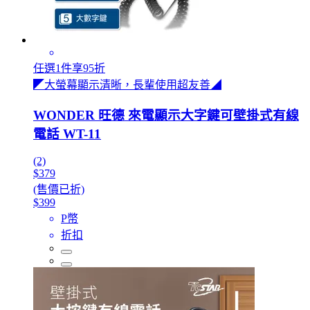
任選1件享95折
◤大螢幕顯示清晰，長輩使用超友善◢
WONDER 旺德 來電顯示大字鍵可壁掛式有線
電話 WT-11
(2)
$379
(售價已折)
$399
P幣
折扣