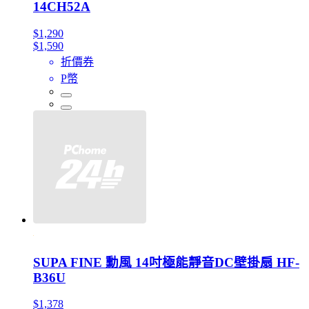
14CH52A
$1,290
$1,590
折價券
P幣
SUPA FINE 勳風 14吋極能靜音DC壁掛扇 HF-
B36U
$1,378