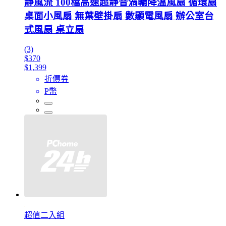
靜風流 100檔高速超靜音渦輪降溫風扇 循環扇
桌面小風扇 無葉壁掛扇 數顯電風扇 辦公室台
式風扇 桌立扇
(3)
$370
$1,399
折價券
P幣
超值二入組