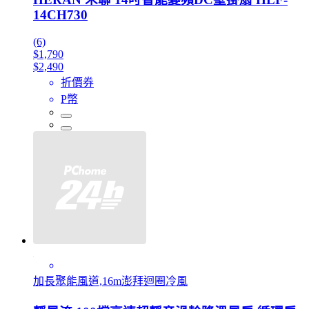
14CH730
(6)
$1,790
$2,490
折價券
P幣
加長聚能風道,16m澎拜迴圈冷風