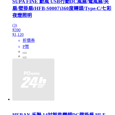
SUPA FINE 勳風 USB行動DC風扇/電風扇/夾
扇/壁掛扇(HFB-S0007)360度轉頭/Type-C/七彩
夜燈照明
(3)
$590
$1,120
折價券
P幣
HERAN 禾聯 14吋智能變頻DC壁掛扇 HLF-