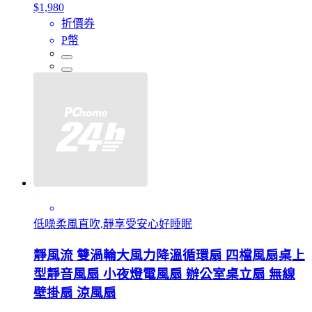
$1,980
折價券
P幣
低噪柔風直吹,靜享受安心好睡眠
靜風流 雙渦輪大風力降溫循環扇 四檔風扇桌上
型靜音風扇 小夜燈電風扇 辦公室桌立扇 無線
壁掛扇 涼風扇