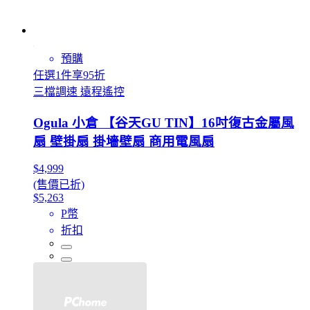
預購
任選1件享95折
三檔調速 遠程遙控
Ogula 小倉 【谷天GU TIN】16吋復古金屬風
扇 壁掛扇 掛墻壁扇 商用電風扇
$4,999
(售價已折)
$5,263
P幣
折扣