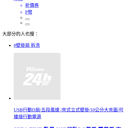
折價券
P幣
大部分的人也搜：
#壁掛扇 拆洗
USB行動D扇/五段風速 /夾式立式壁掛/10公分大夾面/可
連接行動電源