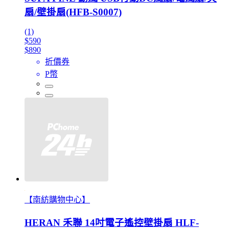
扇/壁掛扇(HFB-S0007)
(1)
$590
$890
折價券
P幣
【南紡購物中心】
HERAN 禾聯 14吋電子遙控壁掛扇 HLF-