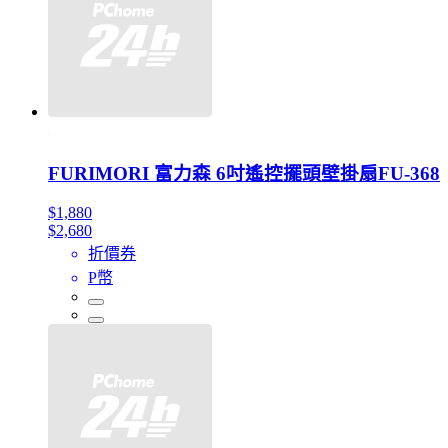
FURIMORI 富力森 6吋遙控擺頭壁掛扇FU-368
$1,880
$2,680
折價券
P幣