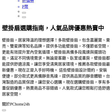
折價券
P幣
壁掛扇選購指南，人氣品牌優惠熱賣中
壁掛扇，居家降溫的理想選擇！多款壁掛扇，包含嘉麗寶、東
亮、雙星牌等知名品牌，提供多功能壁掛扇，不僅節省空間，
更能有效提升室內空氣循環。壁掛扇具備多段風速與擺頭功
能，滿足不同情境需求。無論是客廳、臥室或書房，壁掛扇都
能提供舒適涼風，讓您享受清爽居家環境。推薦各款壁掛扇最
新優惠，現在正是入手好時機。 這些壁掛扇設計簡約，安裝
便捷，部分款式更具備靜音馬達，提供高品質的靜音體驗。台
灣製造的品質保證，讓您安心選購。現在選購壁掛扇，享有多
重促銷優惠，熱賣商品不容錯過，人氣款式讓您輕鬆打造舒適
居家空間。
關於PChome24h