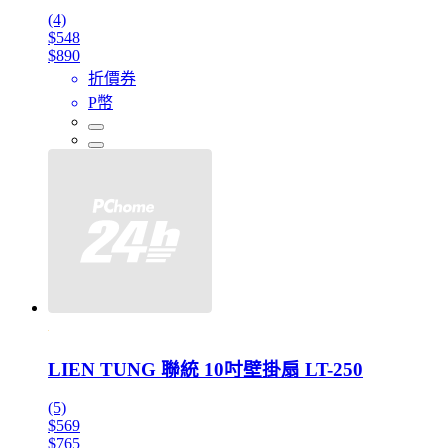
(4)
$548
$890
折價券
P幣
LIEN TUNG 聯統 10吋壁掛扇 LT-250
(5)
$569
$765