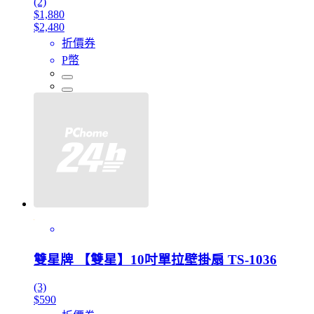
(2)
$1,880
$2,480
折價券
P幣
雙星牌 【雙星】10吋單拉壁掛扇 TS-1036
(3)
$590