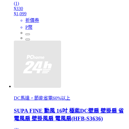
(1)
$330
$1,099
折價券
P幣
DC馬達，節能省電60%以上
SUPA FINE 勳風 16吋 極能DC壁扇 壁掛扇 省
電風扇 壁掛風扇 電風扇(HFB-S3636)