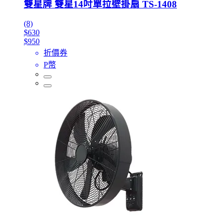
雙星牌 雙星14吋單拉壁掛扇 TS-1408
(8)
$630
$950
折價券
P幣