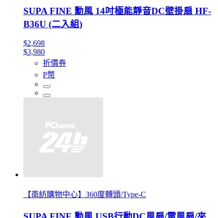
SUPA FINE 勳風 14吋極能靜音DC壁掛扇 HF-
B36U (二入組)
$2,698
$3,980
折價券
P幣
【南紡購物中心】360度轉頭/Type-C
SUPA FINE 勳風 USB行動DC風扇/電風扇/夾