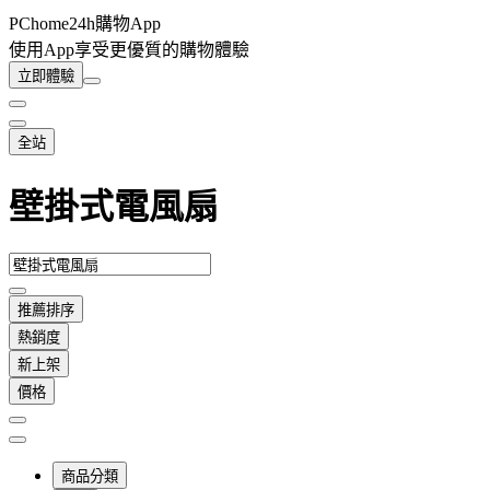
PChome24h購物App
使用App享受更優質的購物體驗
立即體驗
全站
壁掛式電風扇
推薦排序
熱銷度
新上架
價格
商品分類