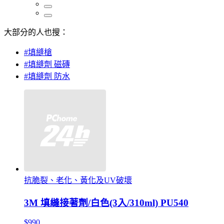
大部分的人也搜：
#填縫槍
#填縫劑 磁磚
#填縫劑 防水
抗脆裂、老化、黃化及UV破壞
3M 填縫接著劑/白色(3入/310ml) PU540
$990