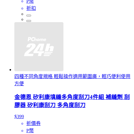
P幣
折扣
四種不同角度規格 輕鬆操作適用範圍廣，輕巧便利使用
方便
金德恩 矽利康填縫多角度刮刀4件組 補縫劑 刮
膠器 矽利康刮刀 多角度刮刀
$399
折價券
P幣