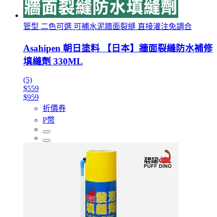
管型 二色可選 可補水泥牆面裂縫 直接灌注免調合
Asahipen 朝日塗料 【日本】牆面裂縫防水補修
填縫劑 330ML
(5)
$559
$959
折價券
P幣