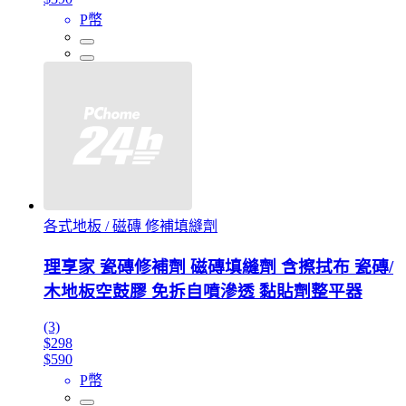
P幣
各式地板 / 磁磚 修補填縫劑
理享家 瓷磚修補劑 磁磚填縫劑 含擦拭布 瓷磚/
木地板空鼓膠 免拆自噴滲透 黏貼劑整平器
(3)
$298
$590
P幣