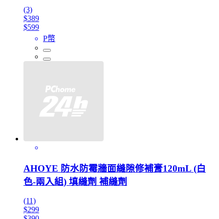
(3)
$389
$599
P幣
AHOYE 防水防霉牆面縫隙修補膏120mL (白
色-兩入組) 填縫劑 補縫劑
(11)
$299
$390