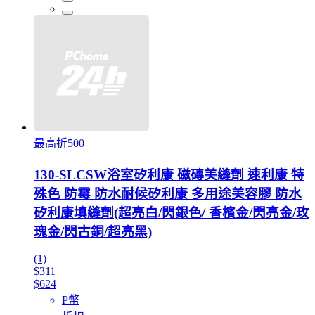
最高折500
130-SLCSW浴室矽利康 磁磚美縫劑 速利康 特
殊色 防霉 防水耐候矽利康 多用途美容膠 防水
矽利康填縫劑(超亮白/閃銀色/ 香檳金/閃亮金/玫
瑰金/閃古銅/超亮黑)
(1)
$311
$624
P幣