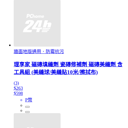
牆面地版通用．防霉抗污
理享家 磁磚填縫劑 瓷磚修補劑 磁磚美縫劑 含
工具組 (美縫球/美縫貼10米/擦拭布)
(3)
$263
$598
P幣