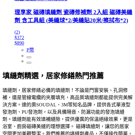
理享家 磁磚填縫劑 瓷磚修補劑 2入組 磁磚美縫
劑 含工具組 (美縫球*2/美縫貼20米/擦拭布*2)
(2)
$372
$890
P幣
填縫劑精選，居家修繕熱門推薦
填縫劑，居家修繕必備的填縫劑！不論是門窗安裝、孔洞修
補，還是管線電纜的夾層填充，高品質填縫劑都能提供完美解
決方案。速的奧SOUDAL、3M等知名品牌，提供各式單液型
發泡劑、PU發泡劑，以及具備隔音、防漏功能的發泡填縫
劑。填縫劑能有效填補縫隙，提供優異的保溫絕緣效果，更是
浴室、廚房磁磚美縫的理想選擇。 磁磚填縫劑，讓您的居家
空間更加美觀整潔。我們推薦的填縫劑產品，不僅操作簡單，