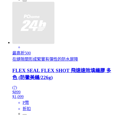
最高折500
在縫隙間形成緊實有彈性的防水屏障
FLEX SEAL FLEX SHOT 飛速速效填縫膠 多
色 (防黴美縫/226g)
(7)
$899
$1,099
P幣
折扣