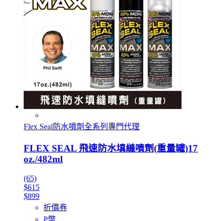
Flex Seal防水噴劑全系列專門代理
FLEX SEAL 飛速防水填縫噴劑(重量罐)17
oz./482ml
(65)
$615
$899
折價券
P幣