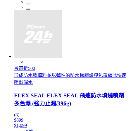
最高折500
形成防水膠填料並以彈性的防水橡膠護膜包覆藉此快速
阻斷漏水
FLEX SEAL FLEX SEAL 飛速防水填縫噴劑
多色澤 (強力止漏/396g)
(3)
$899
$1,099