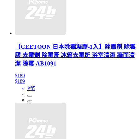
【CEETOON 日本除霉凝膠-1入】除霉劑 除霉
膠 去霉劑 除霉膏 冰箱去霉斑 浴室清潔 牆面清
潔 除霉 AB1091
$189
$189
P幣