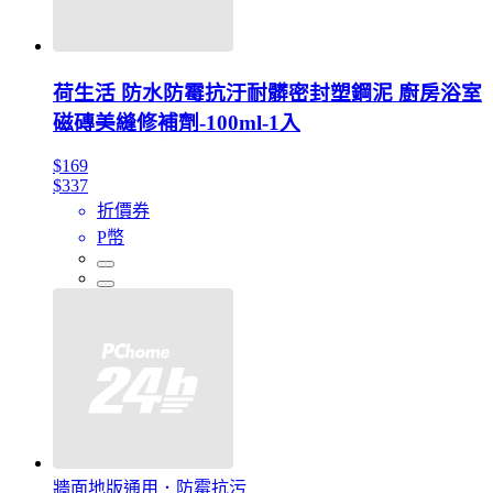
荷生活 防水防霉抗汙耐髒密封塑鋼泥 廚房浴室
磁磚美縫修補劑-100ml-1入
$169
$337
折價券
P幣
牆面地版通用．防霉抗污