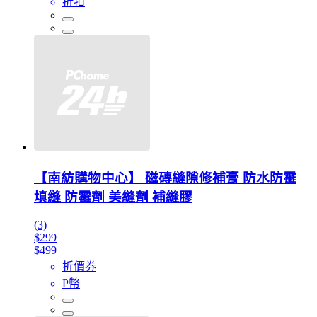
折扣
【南紡購物中心】 磁磚縫隙修補膏 防水防霉
填縫 防霉劑 美縫劑 補縫膠
(3)
$299
$499
折價券
P幣