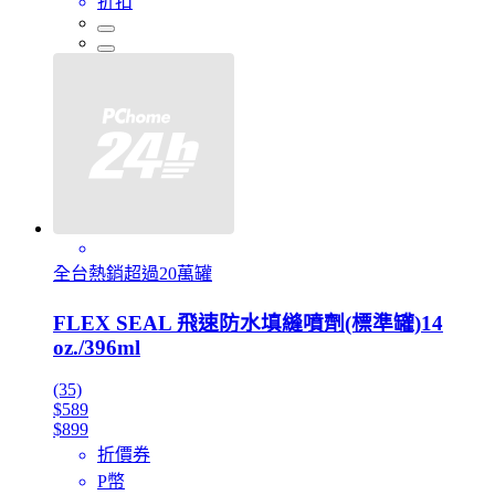
折扣
全台熱銷超過20萬罐
FLEX SEAL 飛速防水填縫噴劑(標準罐)14
oz./396ml
(35)
$589
$899
折價券
P幣