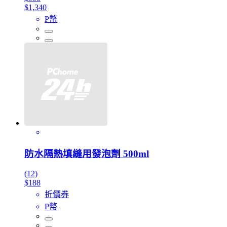
$1,340
P幣
防水隔熱填縫用發泡劑 500ml
(12)
$188
折價券
P幣