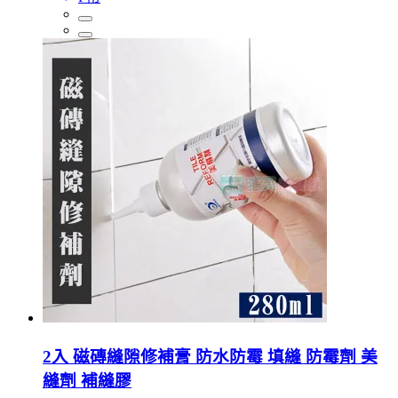
2入 磁磚縫隙修補膏 防水防霉 填縫 防霉劑 美
縫劑 補縫膠