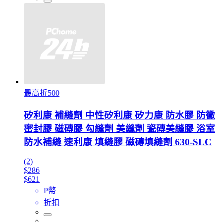
最高折500
矽利康 補縫劑 中性矽利康 矽力康 防水膠 防黴
密封膠 磁磚膠 勾縫劑 美縫劑 瓷磚美縫膠 浴室
防水補縫 速利康 填縫膠 磁磚填縫劑 630-SLC
(2)
$286
$621
P幣
折扣