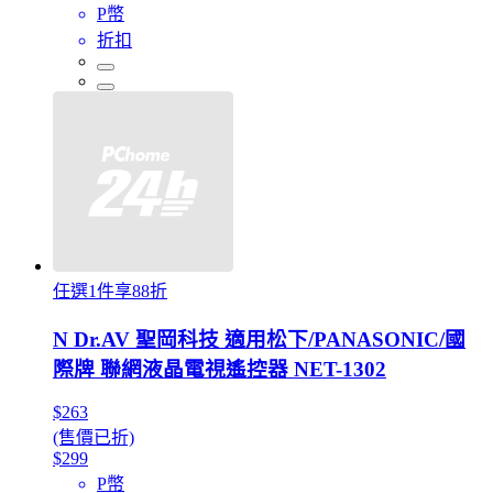
P幣
折扣
任選1件享88折
N Dr.AV 聖岡科技 適用松下/PANASONIC/國
際牌 聯網液晶電視遙控器 NET-1302
$263
(售價已折)
$299
P幣