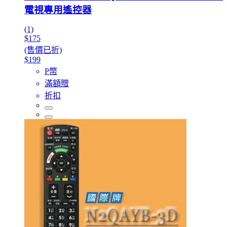
電視專用遙控器
(1)
$175
(售價已折)
$199
P幣
滿額贈
折扣