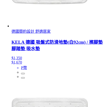
德國簡約設計 舒適居家
KELA 德國 吸盤式防滑地墊(白92cm) / 擦腳墊
腳踏墊 吸水墊
$1,350
$1,670
P幣