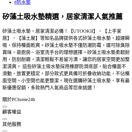
#防水墊
矽藻土吸水墊精選，居家清潔人氣推薦
矽藻土吸水墊，居家清潔必備！【UTOOKII】、【上手家
居】、【藻土屋】等知名品牌提供各式矽藻土吸水墊，超速瞬
吸，保持檯面乾爽。矽藻土吸水墊不僅防潮防霉，還可除臭除
異味，是廚房、浴室洗手台的理想選擇。矽藻土吸水墊柔韌耐
用，防刮耐磨，清潔輕鬆不易留污漬，讓您的居家空間更加整
潔清爽。 這些矽藻土吸水墊採用橡膠防滑底部，貼合檯面不
滑動，放置更穩定。部分款式更具備可折疊收納功能，不佔檯
面空間，小空間也能更整潔。現在選購矽藻土吸水墊，享有最
新優惠促銷，多款熱門人氣商品等您來挑選！
關於PChome24h
顧客權益
其他服務