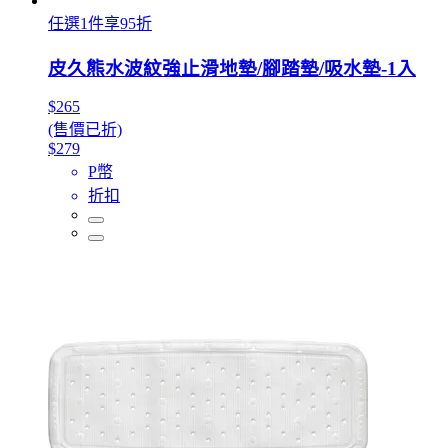
任選1件享95折
皮久熊水波紋強止滑地墊/腳踏墊/吸水墊-1入
$265
(售價已折)
$279
P幣
折扣