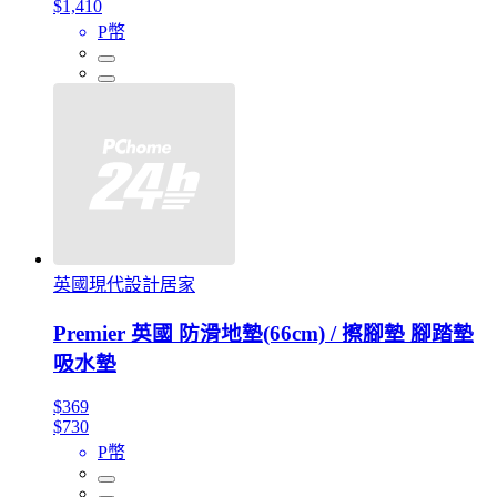
$1,410
P幣
英國現代設計居家
Premier 英國 防滑地墊(66cm) / 擦腳墊 腳踏墊
吸水墊
$369
$730
P幣