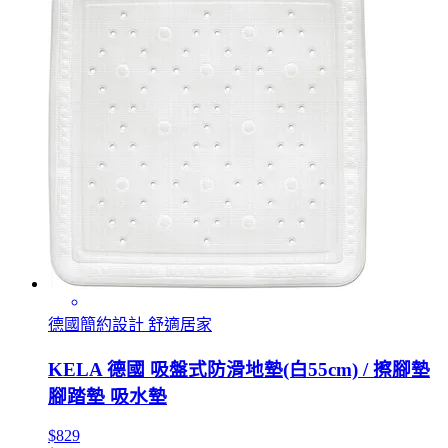
德國簡約設計 舒適居家
KELA 德國 吸盤式防滑地墊(白55cm) / 擦腳墊
腳踏墊 吸水墊
$829