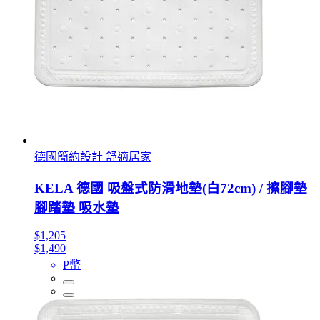
德國簡約設計 舒適居家
KELA 德國 吸盤式防滑地墊(白72cm) / 擦腳墊
腳踏墊 吸水墊
$1,205
$1,490
P幣