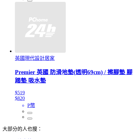
英國現代設計居家
Premier 英國 防滑地墊(透明69cm) / 擦腳墊 腳
踏墊 吸水墊
$519
$820
P幣
大部分的人也搜：