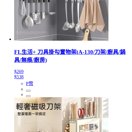
FL生活+ 刀具掛勾置物架(A-130/刀架/廚具/鍋
具/無痕/廚房)
$269
$538
P幣