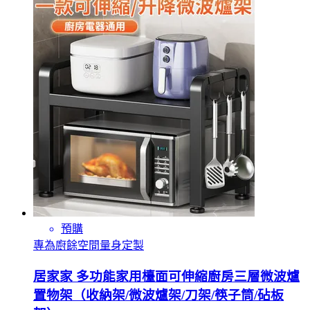
預購
專為廚餘空間量身定製
居家家 多功能家用檯面可伸縮廚房三層微波爐
置物架（收納架/微波爐架/刀架/筷子筒/砧板