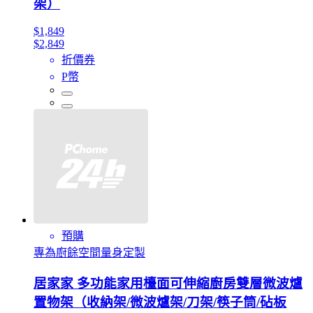
架）
$1,849
$2,849
折價券
P幣
預購
專為廚餘空間量身定製
居家家 多功能家用檯面可伸縮廚房雙層微波爐
置物架（收納架/微波爐架/刀架/筷子筒/砧板