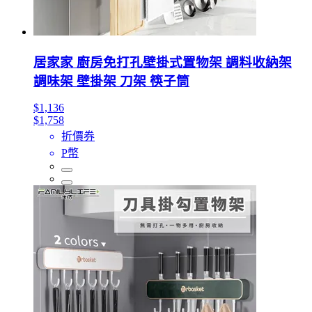
居家家 廚房免打孔壁掛式置物架 調料收納架
調味架 壁掛架 刀架 筷子筒
$1,136
$1,758
折價券
P幣