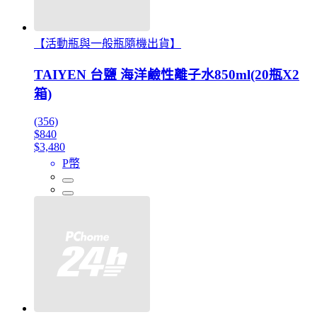
【活動瓶與一般瓶隨機出貨】
TAIYEN 台鹽 海洋鹼性離子水850ml(20瓶X2
箱)
(356)
$840
$3,480
P幣