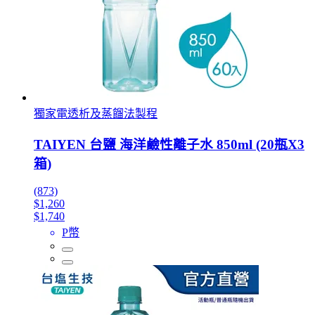
獨家電透析及蒸餾法製程
TAIYEN 台鹽 海洋鹼性離子水 850ml (20瓶X3
箱)
(873)
$1,260
$1,740
P幣