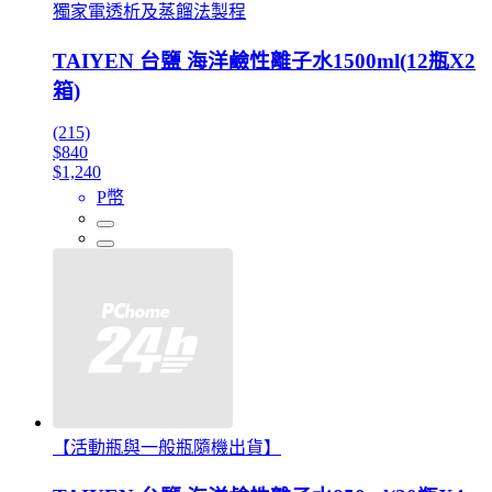
獨家電透析及蒸餾法製程
TAIYEN 台鹽 海洋鹼性離子水1500ml(12瓶X2
箱)
(215)
$840
$1,240
P幣
【活動瓶與一般瓶隨機出貨】