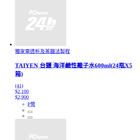
獨家電透析及蒸餾法製程
TAIYEN 台鹽 海洋鹼性離子水600ml(24瓶X5
箱)
(41)
$2,100
$2,900
P幣