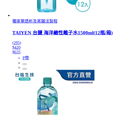
獨家電透析及蒸餾法製程
TAIYEN 台鹽 海洋鹼性離子水1500ml(12瓶/箱)
(295)
$420
$635
P幣