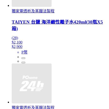
獨家電透析及蒸餾法製程
TAIYEN 台鹽 海洋鹼性離子水420ml(30瓶X5
箱)
(28)
$2,100
$2,900
P幣
獨家電透析及蒸餾法製程