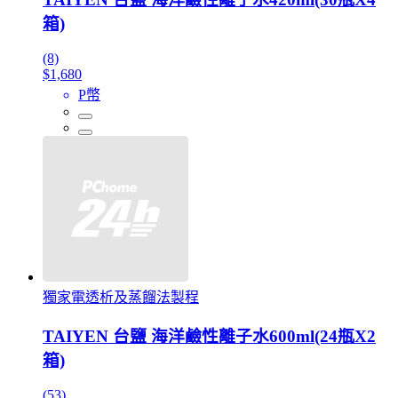
箱)
(8)
$1,680
P幣
獨家電透析及蒸餾法製程
TAIYEN 台鹽 海洋鹼性離子水600ml(24瓶X2
箱)
(53)