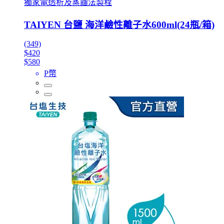
獨家電透析及蒸餾法製程
TAIYEN 台鹽 海洋鹼性離子水600ml(24瓶/箱)
(349)
$420
$580
P幣