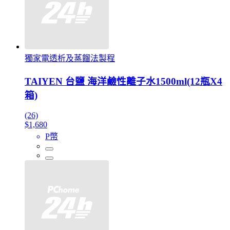
獨家電透析及蒸餾法製程
TAIYEN 台鹽 海洋鹼性離子水1500ml(12瓶X4
箱)
(26)
$1,680
P幣