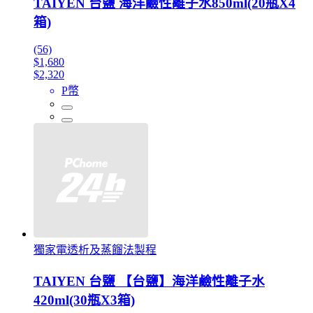
TAIYEN 台鹽 海洋鹼性離子水850ml(20瓶X4
箱)
(56)
$1,680
$2,320
P幣
獨家電透析及蒸餾法製程
TAIYEN 台鹽 【台鹽】海洋鹼性離子水
420ml(30瓶X3箱)