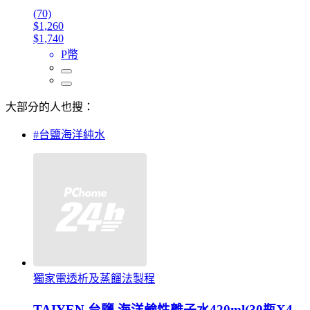
(70)
$1,260
$1,740
P幣
大部分的人也搜：
#台鹽海洋純水
獨家電透析及蒸餾法製程
TAIYEN 台鹽 海洋鹼性離子水420ml(30瓶X4