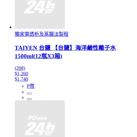
獨家電透析及蒸餾法製程
TAIYEN 台鹽 【台鹽】海洋鹼性離子水
1500ml(12瓶X3箱)
(208)
$1,260
$1,740
P幣