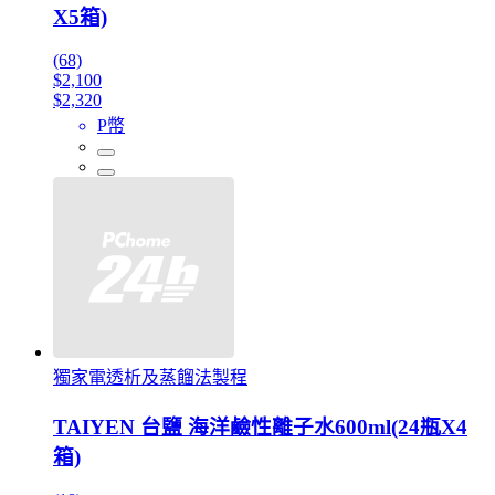
X5箱)
(68)
$2,100
$2,320
P幣
獨家電透析及蒸餾法製程
TAIYEN 台鹽 海洋鹼性離子水600ml(24瓶X4
箱)