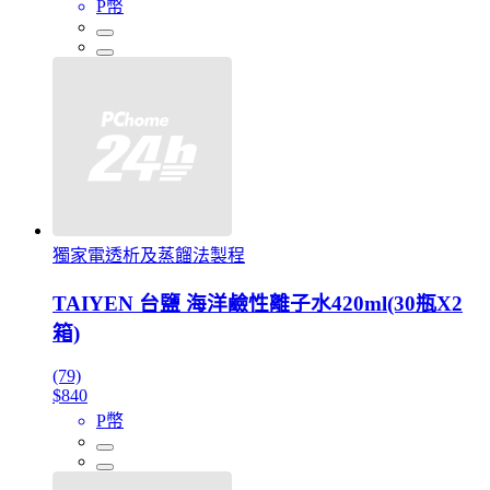
P幣
獨家電透析及蒸餾法製程
TAIYEN 台鹽 海洋鹼性離子水420ml(30瓶X2
箱)
(79)
$840
P幣