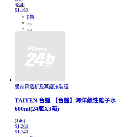
$840
$1,160
P幣
獨家電透析及蒸餾法製程
TAIYEN 台鹽 【台鹽】海洋鹼性離子水
600ml(24瓶X3箱)
(146)
$1,260
$1,740