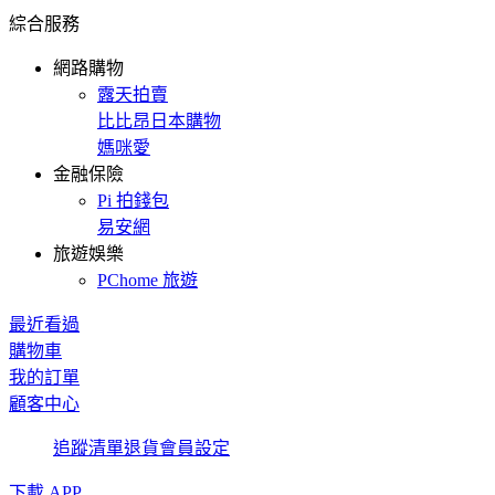
綜合服務
網路購物
露天拍賣
比比昂日本購物
媽咪愛
金融保險
Pi 拍錢包
易安網
旅遊娛樂
PChome 旅遊
最近看過
購物車
我的訂單
顧客中心
追蹤清單
退貨
會員設定
下載 APP