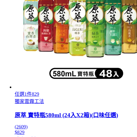
任選1件829
獨家雲霧工法
原萃 寶特瓶580ml (24入X2箱)(口味任選)
(2609)
$829