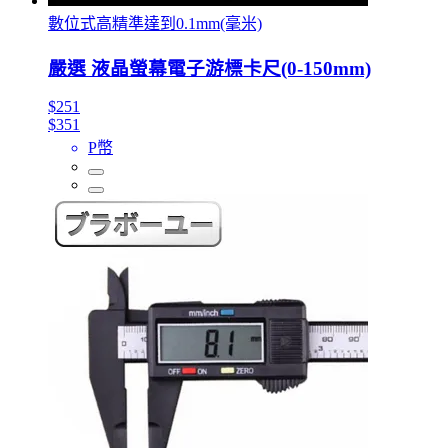
數位式高精準達到0.1mm(毫米)
嚴選 液晶螢幕電子游標卡尺(0-150mm)
$251
$351
P幣