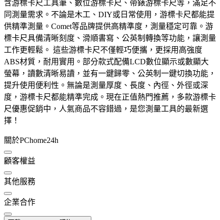
含游標卡尺工具筆、數位游標卡尺、帶錶游標卡尺等，滿足不
同測量需求。不論是木工、DIY或日常使用，游標卡尺都能提
供精準測量。Comet等品牌提供高精準度，測量穩定可靠。游
標卡尺具備清晰刻度、滑順書寫、公英制轉換等功能，讓測量
工作更輕鬆。 這些游標卡尺不僅輕巧便攜，更採用高強度
ABS材質，耐用實用。部分款式配備LCD數位顯示或數顯大
螢幕，讀數清晰易讀，並有一鍵歸零、公英制一鍵切換功能，
提升使用便利性。無論是測量厚度、長度、內徑、外徑或深
度，游標卡尺都能精準完成。現在正值熱門推薦，多款游標卡
尺優惠促銷中，人氣商品不容錯過，是您測量工具的最新選
擇！
關於PChome24h
顧客權益
其他服務
企業合作