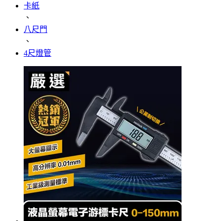
卡紙
、
八尺門
、
4尺燈管