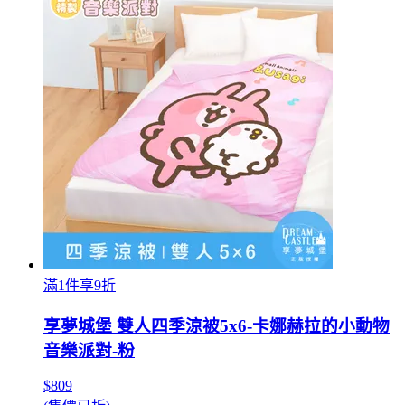
滿1件享9折
享夢城堡 雙人四季涼被5x6-卡娜赫拉的小動物
音樂派對-粉
$809