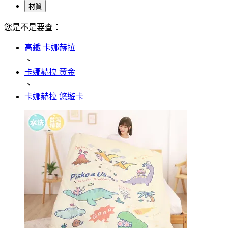
材質
您是不是要查：
高鐵 卡娜赫拉
、
卡娜赫拉 黃金
、
卡娜赫拉 悠遊卡