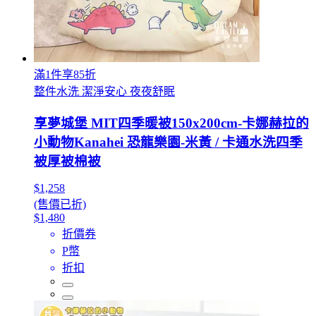
滿1件享85折
整件水洗 潔淨安心 夜夜舒眠
享夢城堡 MIT四季暖被150x200cm-卡娜赫拉的
小動物Kanahei 恐龍樂園-米黃 / 卡通水洗四季
被厚被棉被
$1,258
(售價已折)
$1,480
折價券
P幣
折扣