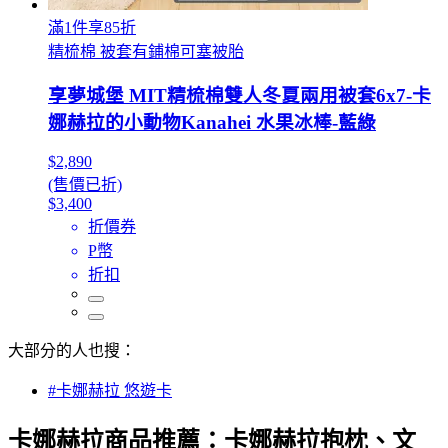
滿1件享85折
精梳棉 被套有鋪棉可塞被胎
享夢城堡 MIT精梳棉雙人冬夏兩用被套6x7-卡
娜赫拉的小動物Kanahei 水果冰棒-藍綠
$2,890
(售價已折)
$3,400
折價券
P幣
折扣
大部分的人也搜：
#卡娜赫拉 悠遊卡
卡娜赫拉商品推薦：卡娜赫拉抱枕、文