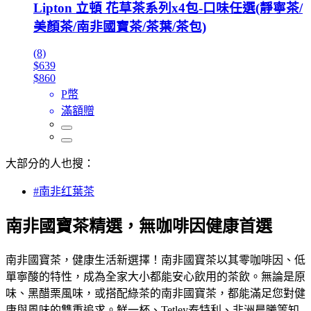
Lipton 立頓 花草茶系列x4包-口味任選(靜寧茶/
美顏茶/南非國寶茶/茶葉/茶包)
(8)
$639
$860
P幣
滿額贈
大部分的人也搜：
#南非红葉茶
南非國寶茶精選，無咖啡因健康首選
南非國寶茶，健康生活新選擇！南非國寶茶以其零咖啡因、低
單寧酸的特性，成為全家大小都能安心飲用的茶飲。無論是原
味、黑醋栗風味，或搭配綠茶的南非國寶茶，都能滿足您對健
康與風味的雙重追求。鮮一杯、Tetley泰特利、非洲晨曦等知