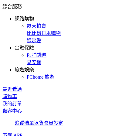
綜合服務
網路購物
露天拍賣
比比昂日本購物
媽咪愛
金融保險
Pi 拍錢包
易安網
旅遊娛樂
PChome 旅遊
最近看過
購物車
我的訂單
顧客中心
追蹤清單
退貨
會員設定
下載 APP