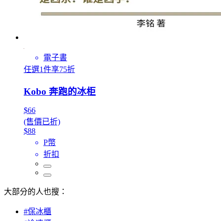
電子書
任選1件享75折
Kobo 奔跑的冰柜
$66
(售價已折)
$88
P幣
折扣
大部分的人也搜：
#保冰櫃