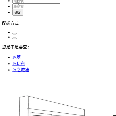
確定
配送方式
您是不是要查 :
冰萃
冰伊布
冰之城牆