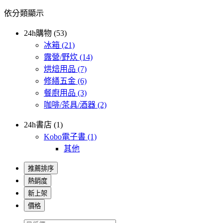
依分類顯示
24h購物 (53)
冰箱
(21)
露營/野炊
(14)
烘焙用品
(7)
修繕五金
(6)
餐廚用品
(3)
咖啡/茶具/酒器
(2)
24h書店 (1)
Kobo電子書
(1)
其他
推薦排序
熱銷度
新上架
價格