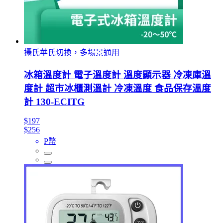
攝氏華氏切換，多場景通用
冰箱溫度計 電子溫度計 溫度顯示器 冷凍庫溫
度計 超市冰櫃測溫計 冷凍溫度 食品保存溫度
計 130-ECITG
$197
$256
P幣