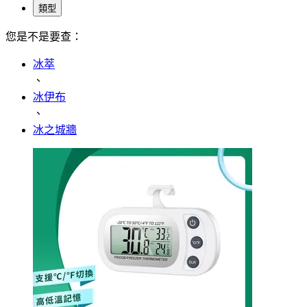
類型
您是不是要查：
冰萃
、
冰伊布
、
冰之城牆