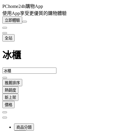
PChome24h購物App
使用App享受更優質的購物體驗
立即體驗
全站
冰櫃
推薦排序
熱銷度
新上架
價格
商品分類