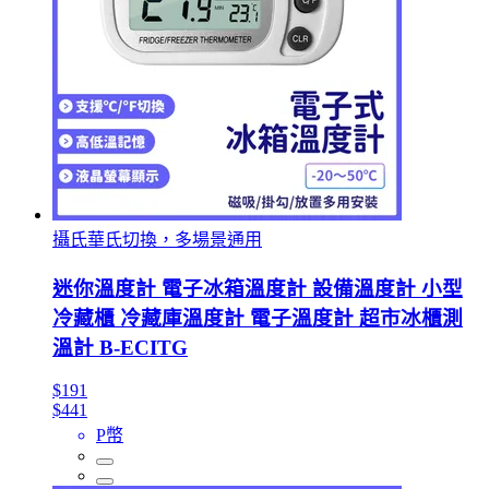
攝氏華氏切換，多場景通用
迷你溫度計 電子冰箱溫度計 設備溫度計 小型
冷藏櫃 冷藏庫溫度計 電子溫度計 超市冰櫃測
溫計 B-ECITG
$191
$441
P幣