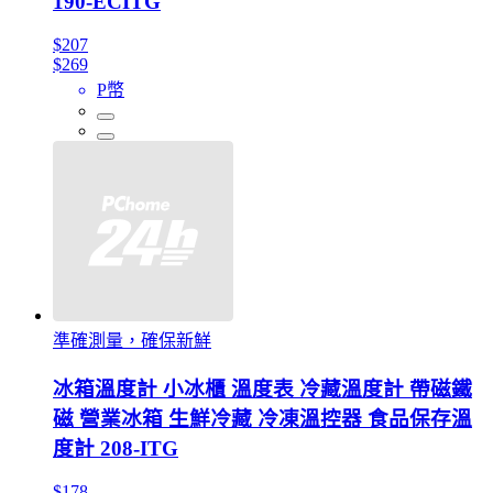
190-ECITG
$207
$269
P幣
準確測量，確保新鮮
冰箱溫度計 小冰櫃 溫度表 冷藏溫度計 帶磁鐵
磁 營業冰箱 生鮮冷藏 冷凍溫控器 食品保存溫
度計 208-ITG
$178