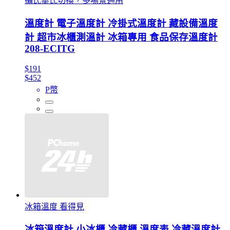
攝氏華氏切換，多場景通用
溫度計 電子溫度計 冷掛式溫度計 藏設備溫度
計 超市冰櫃測溫計 冰箱專用 食品保存溫度計
208-ECITG
$191
$452
P幣
冰箱溫度 看得見
冰箱溫度計 小冰櫃 冷藏櫃 溫度表 冷藏溫度計