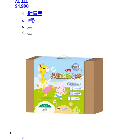
$1,111
$4,980
折價券
P幣