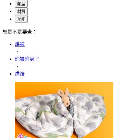
類型
材質
功能
您是不是要查：
烘被
、
你被附身了
、
烘焙