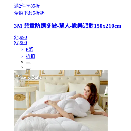
滿2件享85折
全館下殺5折起
3M 兒童防螨冬被-單人-歡樂派對150x210cm
$4,990
$7,900
P幣
折扣