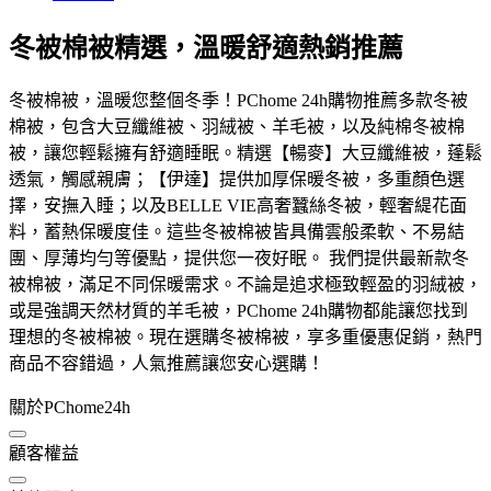
冬被棉被精選，溫暖舒適熱銷推薦
冬被棉被，溫暖您整個冬季！PChome 24h購物推薦多款冬被
棉被，包含大豆纖維被、羽絨被、羊毛被，以及純棉冬被棉
被，讓您輕鬆擁有舒適睡眠。精選【暢麥】大豆纖維被，蓬鬆
透氣，觸感親膚；【伊達】提供加厚保暖冬被，多重顏色選
擇，安撫入睡；以及BELLE VIE高奢蠶絲冬被，輕奢緹花面
料，蓄熱保暖度佳。這些冬被棉被皆具備雲般柔軟、不易結
團、厚薄均勻等優點，提供您一夜好眠。 我們提供最新款冬
被棉被，滿足不同保暖需求。不論是追求極致輕盈的羽絨被，
或是強調天然材質的羊毛被，PChome 24h購物都能讓您找到
理想的冬被棉被。現在選購冬被棉被，享多重優惠促銷，熱門
商品不容錯過，人氣推薦讓您安心選購！
關於PChome24h
顧客權益