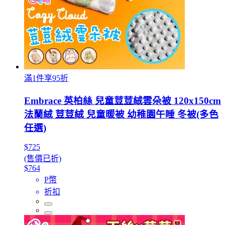
滿1件享95折
Embrace 英柏絲 兒童荳荳絨雲朵被 120x150cm
法蘭絨 荳荳絨 兒童暖被 幼稚園午睡 冬被(多色
任選)
$725
(售價已折)
$764
P幣
折扣