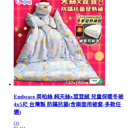
Embrace 英柏絲 純天絲x荳荳絨 兒童保暖冬被
4x5尺 台灣製 防蹣抗菌(含兩面用被套-多款任
選)
(3)