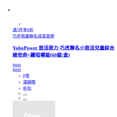
滿5件享8折
巧虎限量聯名成長首選
YohoPower 悠活原力 巧虎聯名小悠活兒童綜合
維他命+鐵咀嚼錠(60錠/盒)
$680
$800
P幣
滿額贈
折扣