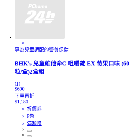
專為兒童調配的營養保健
BHK's 兒童維他命C 咀嚼錠 EX 莓果口味 (60
粒/盒)2盒組
(1)
$690
下單再折
$1,180
折價券
P幣
滿額贈