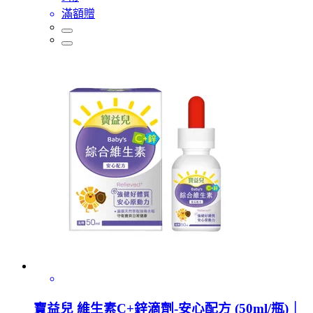
滿額贈
寶益兒 維生素C+鋅滴劑-安心配方 (50ml/瓶)｜