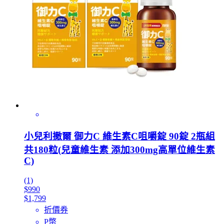
小兒利撒爾 御力C 維生素C咀嚼錠 90錠 2瓶組
共180粒(兒童維生素 添加300mg高單位維生素
C)
(1)
$990
$1,799
折價券
P幣