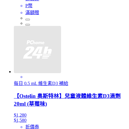
P幣
滿額贈
每日 0.5 mL 維生素D3 補給
【Ostelin 奥斯特林】兒童液體維生素D3滴劑
20ml (草莓味)
$1,280
$1,580
折價券