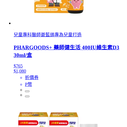
兒童專科醫師蒼藍鴿專為兒童打造
PHARGOODS+ 藥師健生活 400IU維生素D3
30ml/盒
$765
$1,080
折價券
P幣