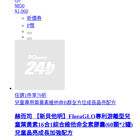
(9)
$850
$1,060
折價券
P幣
任選1件享79折
兒童專用葉黃素維他命B群全方位成長晶亮配方
赫而司 【新貝他明】FloraGLO專利游離型兒
童葉黃素16合1綜合維他命全素膠囊(60顆*2罐)
兒童晶亮成長加強配方