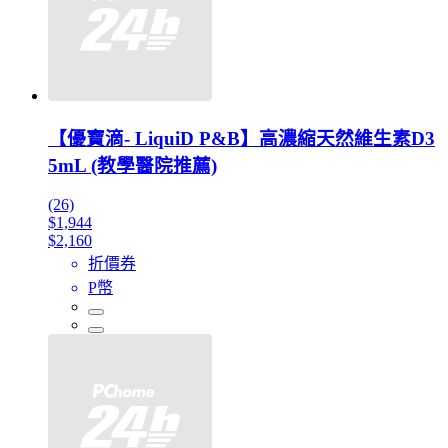
【優寶滴- LiquiD P&B】高濃縮天然維生素D3
5mL (教學醫院推薦)
(26)
$1,944
$2,160
折價券
P幣