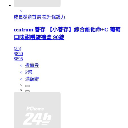
成長發育首選 提升保護力
centrum 善存 【小善存】綜合維他命+C 葡萄
口味甜嚼錠禮盒 90錠
(25)
$850
$895
折價券
P幣
滿額贈