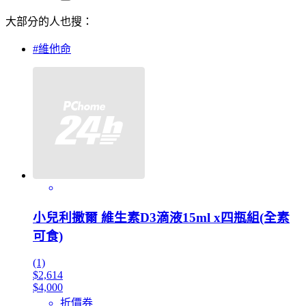
大部分的人也搜：
#維他命
小兒利撒爾 維生素D3滴液15ml x四瓶組(全素
可食)
(1)
$2,614
$4,000
折價券