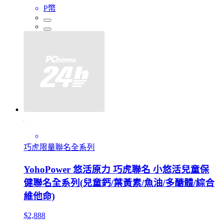
P幣
巧虎限量聯名全系列
YohoPower 悠活原力 巧虎聯名 小悠活兒童保
健聯名全系列(兒童鈣/葉黃素/魚油/多醣體/綜合
維他命)
$2,888