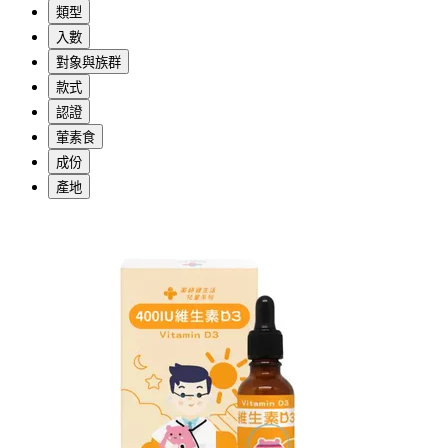
類型
入數
對象與族群
款式
認證
葷素食
成份
產地