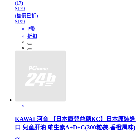
(17)
$179
(售價已折)
$199
P幣
折扣
KAWAI 河合 【日本康兒益糖KC】日本原裝進
口 兒童肝油 維生素A+D+C(300粒裝-香橙風味)