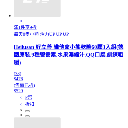
滿1件享9折
每天8隻小熊 活力UP UP UP
Heilusan 好立善 維他命小熊軟糖60顆3入組(德
國原裝.9種營養素.水果濃縮汁.QQ口感.訓練咀
嚼)
(38)
$476
(售價已折)
$529
P幣
折扣