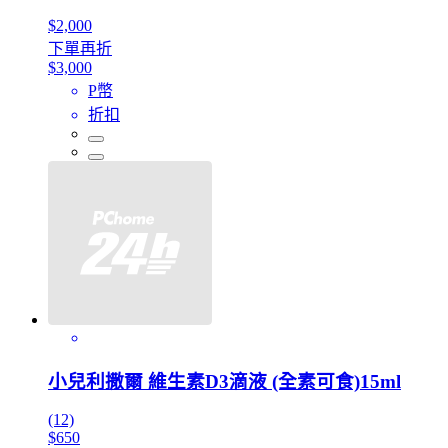
$2,000
下單再折
$3,000
P幣
折扣
小兒利撒爾 維生素D3滴液 (全素可食)15ml
(12)
$650