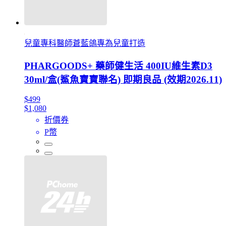
兒童專科醫師蒼藍鴿專為兒童打造
PHARGOODS+ 藥師健生活 400IU維生素D3
30ml/盒(鯊魚寶寶聯名) 即期良品 (效期2026.11)
$499
$1,080
折價券
P幣