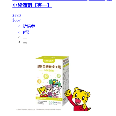
小兒滴劑【杏一】
$780
$867
折價券
P幣