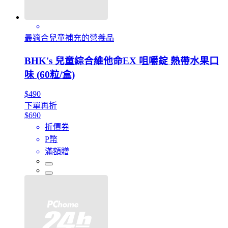
最適合兒童補充的營養品
BHK's 兒童綜合維他命EX 咀嚼錠 熱帶水果口
味 (60粒/盒)
$490
下單再折
$690
折價券
P幣
滿額贈