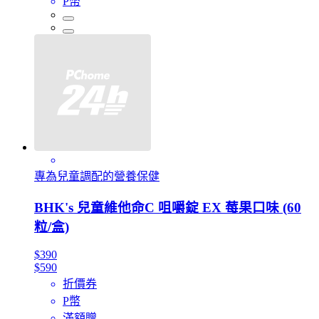
P幣
專為兒童調配的營養保健
BHK's 兒童維他命C 咀嚼錠 EX 莓果口味 (60
粒/盒)
$390
$590
折價券
P幣
滿額贈