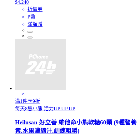
$4,240
折價券
P幣
滿額贈
滿1件享9折
每天8隻小熊 活力UP UP UP
Heilusan 好立善 維他命小熊軟糖60顆 (9種營養
素.水果濃縮汁.訓練咀嚼)