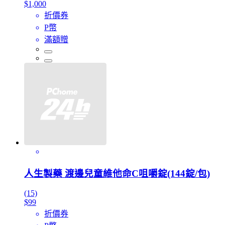
$1,000
折價券
P幣
滿額贈
人生製藥 渡邊兒童維他命C咀嚼錠(144錠/包)
(15)
$99
折價券