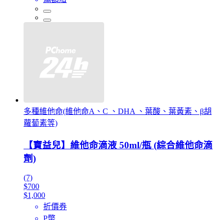
多種維他命(維他命A、C 、DHA 、葉酸、葉黃素、β胡
蘿蔔素等)
【寶益兒】維他命滴液 50ml/瓶 (綜合維他命滴
劑)
(7)
$700
$1,000
折價券
P幣