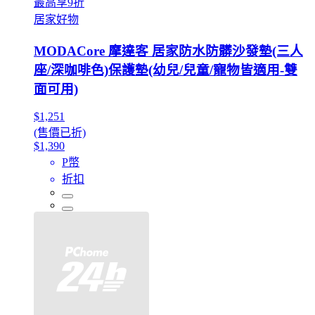
最高享9折
居家好物
MODACore 摩達客 居家防水防髒沙發墊(三人
座/深咖啡色)保護墊(幼兒/兒童/寵物皆適用-雙
面可用)
$1,251
(售價已折)
$1,390
P幣
折扣