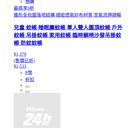
預購
最高享9折
錐形全包圍落地結構 細密透氣紗布材質 空氣流通順暢
兒童 蚊帳 睡眠簾蚊帳 單人雙人圓頂蚊帳 戶外
蚊帳 吊掛蚊帳 家用蚊帳 臨時躺椅沙發吊掛蚊
帳 防蚊蚊帳
$1,379
(售價已折)
$1,533
P幣
折扣