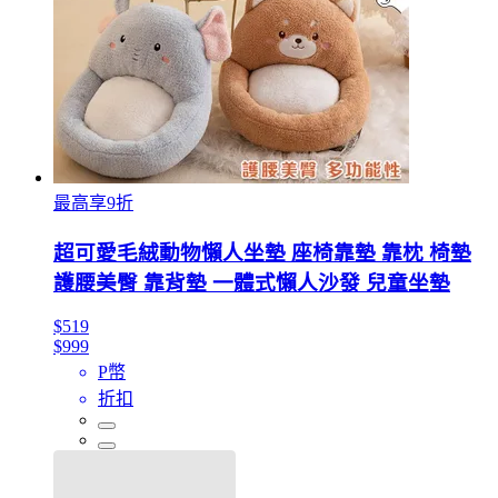
最高享9折
超可愛毛絨動物懶人坐墊 座椅靠墊 靠枕 椅墊
護腰美臀 靠背墊 一體式懶人沙發 兒童坐墊
$519
$999
P幣
折扣