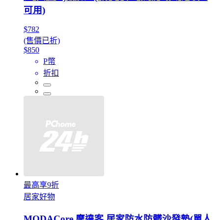
可用)
$782
(售價已折)
$850
P幣
折扣
最高享9折
居家好物
MODACore 摩達客 居家防水防髒沙發墊(單人