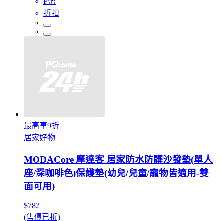
P幣
折扣
最高享9折
居家好物
MODACore 摩達客 居家防水防髒沙發墊(單人
座/深咖啡色)保護墊(幼兒/兒童/寵物皆適用-雙
面可用)
$782
(售價已折)