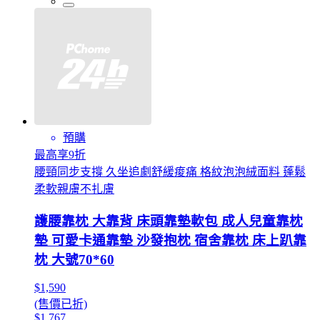
預購
最高享9折
腰頸同步支撐 久坐追劇舒緩痠痛 格紋泡泡絨面料 蓬鬆
柔軟親膚不扎膚
護腰靠枕 大靠背 床頭靠墊軟包 成人兒童靠枕
墊 可愛卡通靠墊 沙發抱枕 宿舍靠枕 床上趴靠
枕 大號70*60
$1,590
(售價已折)
$1,767