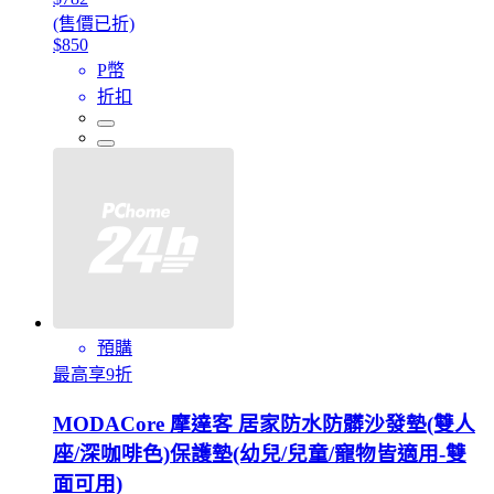
(售價已折)
$850
P幣
折扣
預購
最高享9折
MODACore 摩達客 居家防水防髒沙發墊(雙人
座/深咖啡色)保護墊(幼兒/兒童/寵物皆適用-雙
面可用)