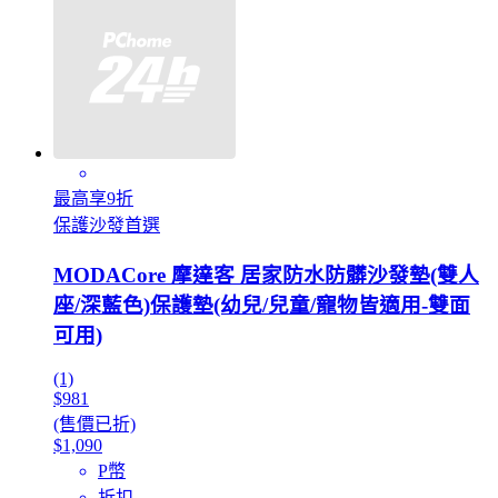
最高享9折
保護沙發首選
MODACore 摩達客 居家防水防髒沙發墊(雙人
座/深藍色)保護墊(幼兒/兒童/寵物皆適用-雙面
可用)
(1)
$981
(售價已折)
$1,090
P幣
折扣