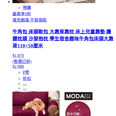
預購
最高享9折
填充飽滿 不易塌陷
牛角包 床頭軟包 大靠背靠枕 床上兒童靠墊 護
腰枕頭 沙發抱枕 學生宿舍趣味牛角包床頭大靠
背110×50厘米
$1,879
(售價已折)
$2,088
P幣
折扣