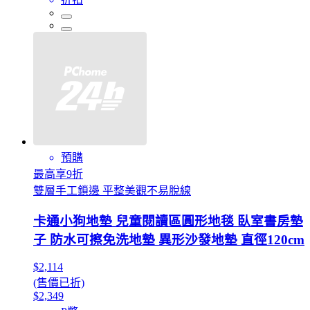
預購
最高享9折
雙層手工鎖邊 平整美觀不易脫線
卡通小狗地墊 兒童閱讀區圓形地毯 臥室書房墊
子 防水可擦免洗地墊 異形沙發地墊 直徑120cm
$2,114
(售價已折)
$2,349