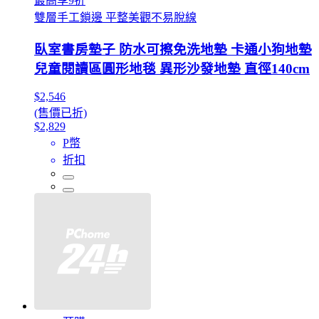
最高享9折
雙層手工鎖邊 平整美觀不易脫線
臥室書房墊子 防水可擦免洗地墊 卡通小狗地墊
兒童閱讀區圓形地毯 異形沙發地墊 直徑140cm
$2,546
(售價已折)
$2,829
P幣
折扣