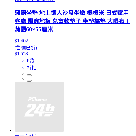
蒲團坐墊 地上懶人沙發坐墩 榻榻米 日式家用
客廳 飄窗地板 兒童軟墊子 坐墊靠墊 大眼布丁
蒲團60×55厘米
$1,402
(售價已折)
$1,558
P幣
折扣