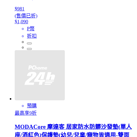
$981
(售價已折)
$1,090
P幣
折扣
預購
最高享9折
MODACore 摩達客 居家防水防髒沙發墊(單人
座/酒紅色)保護墊(幼兒/兒童/寵物皆適用-雙面