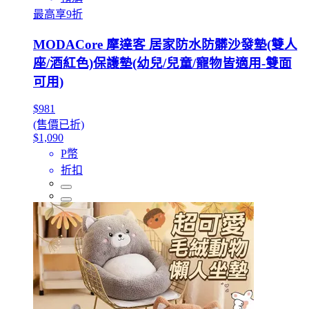
最高享9折
MODACore 摩達客 居家防水防髒沙發墊(雙人
座/酒紅色)保護墊(幼兒/兒童/寵物皆適用-雙面
可用)
$981
(售價已折)
$1,090
P幣
折扣