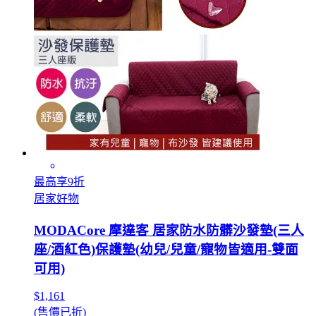
最高享9折
居家好物
MODACore 摩達客 居家防水防髒沙發墊(三人
座/酒紅色)保護墊(幼兒/兒童/寵物皆適用-雙面
可用)
$1,161
(售價已折)