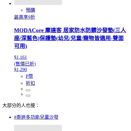
預購
最高享9折
MODACore 摩達客 居家防水防髒沙發墊(三人
座/深藍色)保護墊(幼兒/兒童/寵物皆適用-雙面
可用)
$1,161
(售價已折)
$1,290
P幣
折扣
大部分的人也搜：
#泰迪多功能兒童沙發