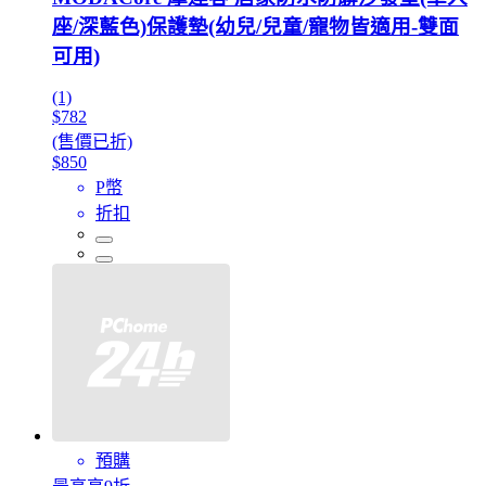
座/深藍色)保護墊(幼兒/兒童/寵物皆適用-雙面
可用)
(1)
$782
(售價已折)
$850
P幣
折扣
預購