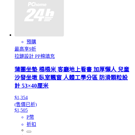
預購
最高享9折
拉鏈設計 PP棉填充
蒲團坐墊 榻榻米 客廳地上看書 加厚懶人 兒童
沙發坐墩 臥室飄窗 人體工學分區 防滑顆粒設
計 53×40厘米
$1,354
(售價已折)
$1,505
P幣
折扣