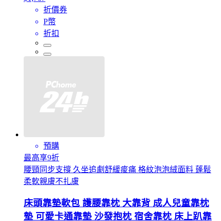
折價券
P幣
折扣
預購
最高享9折
腰頸同步支撐 久坐追劇舒緩痠痛 格紋泡泡絨面料 蓬鬆
柔軟親膚不扎膚
床頭靠墊軟包 護腰靠枕 大靠背 成人兒童靠枕
墊 可愛卡通靠墊 沙發抱枕 宿舍靠枕 床上趴靠