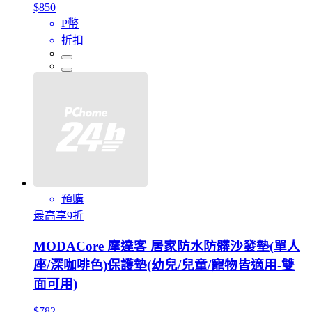
$850
P幣
折扣
預購
最高享9折
MODACore 摩達客 居家防水防髒沙發墊(單人
座/深咖啡色)保護墊(幼兒/兒童/寵物皆適用-雙
面可用)
$782