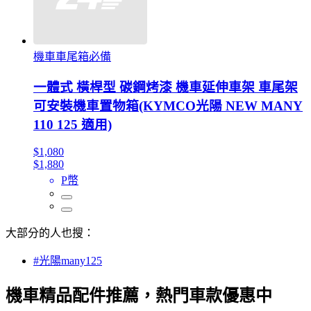
機車車尾箱必備
一體式 橫桿型 碳鋼烤漆 機車延伸車架 車尾架
可安裝機車置物箱(KYMCO光陽 NEW MANY
110 125 適用)
$1,080
$1,880
P幣
大部分的人也搜：
#光陽many125
機車精品配件推薦，熱門車款優惠中