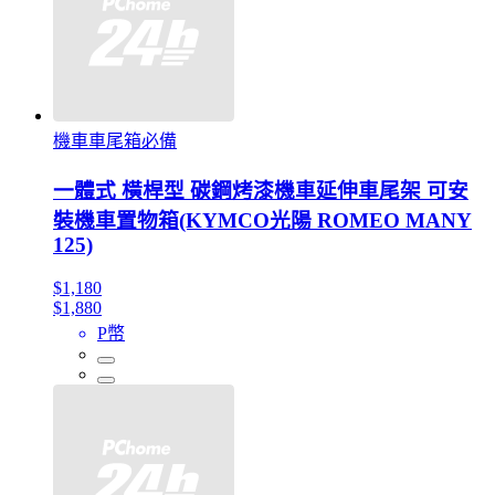
機車車尾箱必備
一體式 橫桿型 碳鋼烤漆機車延伸車尾架 可安
裝機車置物箱(KYMCO光陽 ROMEO MANY
125)
$1,180
$1,880
P幣