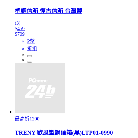
塑鋼信箱 復古信箱 台灣製
(3)
$459
$709
P幣
折扣
最高折1200
TRENY 歐風塑鋼信箱(黑)LTP01-0990