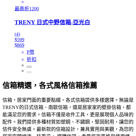
最高折1200
TRENY 日式中野信箱-亞光白
(4)
$599
$869
P幣
折扣
信箱精選，各式風格信箱推薦
信箱，居家門面的重要點綴，各式信箱提供多樣選擇。無論是
TRENY的日式信箱、南歐信箱，還是居家家的壁掛信箱，都
能滿足您的需求。信箱不僅是收件工具，更是展現個人品味的
配件。我們提供多種材質如塑鋼、不鏽鋼，堅固耐用，讓您的
信件安全無虞。最新款的信箱設計，兼具實用與美觀，為您的