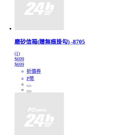
磨砂信箱(贈無痕掛勾) -8705
(1)
$699
$699
折價券
P幣