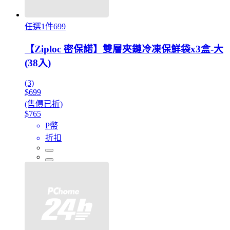
任選1件699
【Ziploc 密保諾】雙層夾鏈冷凍保鮮袋x3盒-大
(38入)
(3)
$699
(售價已折)
$765
P幣
折扣