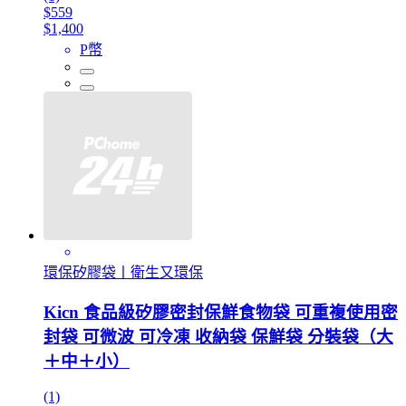
$559
$1,400
P幣
環保矽膠袋丨衛生又環保
Kicn 食品級矽膠密封保鮮食物袋 可重複使用密
封袋 可微波 可冷凍 收納袋 保鮮袋 分裝袋（大
＋中＋小）
(1)