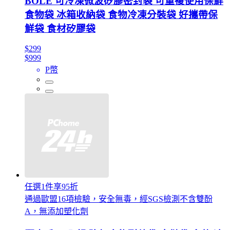
BOLE 可冷凍微波矽膠密封袋 可重複使用保鮮
食物袋 冰箱收納袋 食物冷凍分裝袋 好攜帶保
鮮袋 食材矽膠袋
$299
$999
P幣
任選1件享95折
通過歐盟16項檢驗，安全無毒，經SGS檢測不含雙酚
A，無添加塑化劑