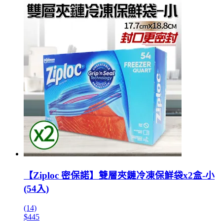
【Ziploc 密保諾】雙層夾鏈冷凍保鮮袋x2盒-小
(54入)
(14)
$445