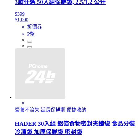
3款任選 50入組保鮮袋, 2.5/1.2 公升
$399
$1,000
折價券
P幣
營養不流失 延長保鮮期 便捷收納
HADER 30入組 鋁箔食物密封夾鏈袋 食品分裝
冷凍袋 加厚保鮮袋 密封袋