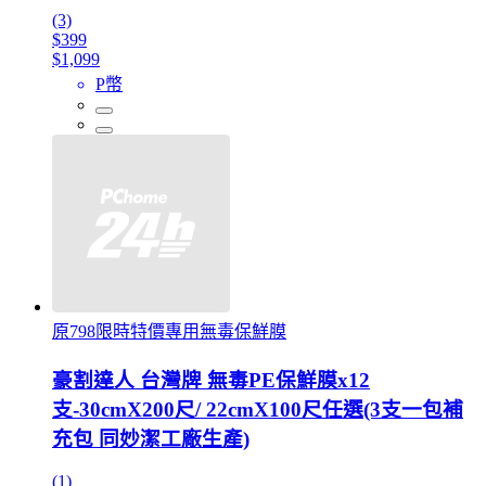
(3)
$399
$1,099
P幣
原798限時特價專用無毒保鮮膜
豪割達人 台灣牌 無毒PE保鮮膜x12
支-30cmX200尺/ 22cmX100尺任選(3支一包補
充包 同妙潔工廠生產)
(1)