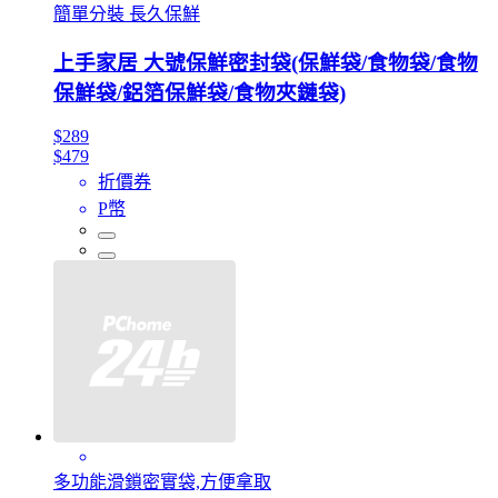
簡單分裝 長久保鮮
上手家居 大號保鮮密封袋(保鮮袋/食物袋/食物
保鮮袋/鋁箔保鮮袋/食物夾鏈袋)
$289
$479
折價券
P幣
多功能滑鎖密實袋,方便拿取