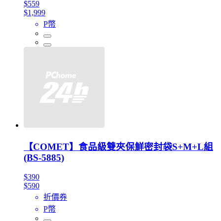
$559
$1,999
P幣
【COMET】食品級雙夾保鮮密封袋S+M+L組
(BS-5885)
$390
$590
折價券
P幣