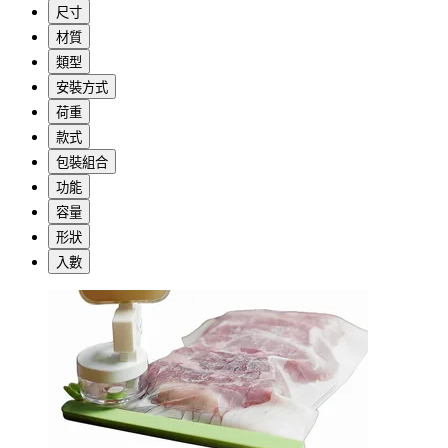
尺寸
材質
類型
安裝方式
荷重
款式
包裝組合
功能
容量
形狀
入數