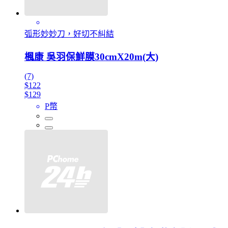
弧形妙妙刀，好切不糾結
楓康 吳羽保鮮膜30cmX20m(大)
(7)
$122
$129
P幣