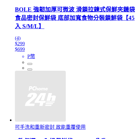
BOLE 強韌加厚可微波 滑鎖拉鍊式保鮮夾鏈袋
食品密封保鮮袋 底部加寬食物分裝鎖鮮袋【45
入 S/M/L】
(4)
$299
$699
P幣
可手洗和重新密封 故能重覆使用