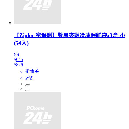
【Ziploc 密保諾】雙層夾鏈冷凍保鮮袋x3盒-小
(54入)
(6)
$645
$829
折價券
P幣