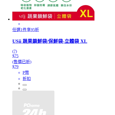
任選1件享95折
USii 蔬果鎖鮮袋/保鮮袋-立體袋 XL
(7)
$75
(售價已折)
$79
P幣
折扣