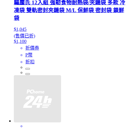
驅塵氏 12入組 強韌食物耐熱袋/夾鏈袋 多款 冷
凍袋 雙軌密封夾鏈袋 M/L 保鮮袋 密封袋 鎖鮮
袋
$1,045
(售價已折)
$1,100
折價券
P幣
折扣