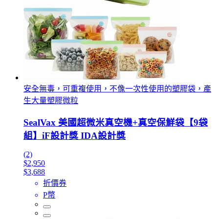
安全無毒，可重複使用，不像一次性使用的塑膠袋，產
生大量塑膠微粒
SealVax 美國超微米真空機+真空保鮮袋【9袋
組】iF設計獎 IDA設計獎
(2)
$2,950
$3,688
折價券
P幣