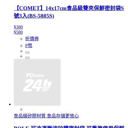
【COMET】14x17cm食品級雙夾保鮮密封袋S
號3入(BS-5885S)
$380
$580
折價券
P幣
食品級矽膠材質,食品存儲更放心