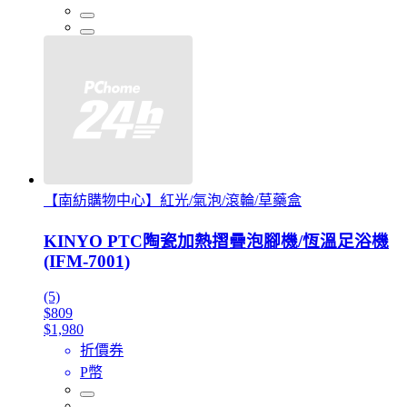
【南紡購物中心】紅光/氣泡/滾輪/草藥盒
KINYO PTC陶瓷加熱摺疊泡腳機/恆溫足浴機
(IFM-7001)
(5)
$809
$1,980
折價券
P幣