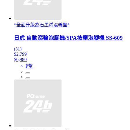
*全面升級為石墨烯滾輪盤*
日虎 自動滾輪泡腳機/SPA按摩泡腳機 SS-609
(31)
$2,799
$6,980
P幣