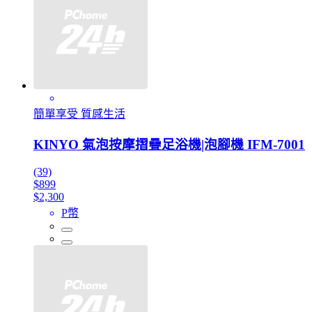
簡單享受 質感生活
KINYO 氣泡按摩摺疊足浴機|泡腳機 IFM-7001
(39)
$899
$2,300
P幣