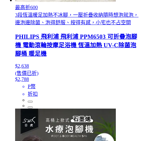
最高折600
3段恆溫暖足加熱不冰腳，一壓折疊收納隨時想泡就泡，
邊泡邊除菌、泡得舒服、按得有感，小宅也不占空間
PHILIPS 飛利浦 飛利浦 PPM6503 可折疊泡腳
機 電動滾輪按摩足浴機 恆溫加熱 UV-C除菌泡
腳桶 暖足機
$2,638
(售價已折)
$2,788
P幣
折扣