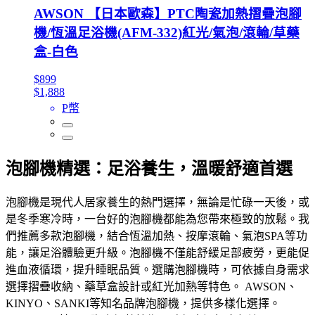
AWSON 【日本歐森】PTC陶瓷加熱摺疊泡腳
機/恆溫足浴機(AFM-332)紅光/氣泡/滾輪/草藥
盒-白色
$899
$1,888
P幣
泡腳機精選：足浴養生，溫暖舒適首選
泡腳機是現代人居家養生的熱門選擇，無論是忙碌一天後，或
是冬季寒冷時，一台好的泡腳機都能為您帶來極致的放鬆。我
們推薦多款泡腳機，結合恆溫加熱、按摩滾輪、氣泡SPA等功
能，讓足浴體驗更升級。泡腳機不僅能舒緩足部疲勞，更能促
進血液循環，提升睡眠品質。選購泡腳機時，可依據自身需求
選擇摺疊收納、藥草盒設計或紅光加熱等特色。 AWSON、
KINYO、SANKI等知名品牌泡腳機，提供多樣化選擇。