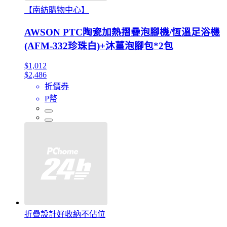
【南紡購物中心】
AWSON PTC陶瓷加熱摺疊泡腳機/恆溫足浴機
(AFM-332珍珠白)+沐薑泡腳包*2包
$1,012
$2,486
折價券
P幣
折疊設計好收納不佔位