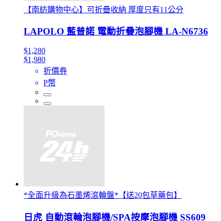
【南紡購物中心】可折疊收納 厚度只有11公分
LAPOLO 藍普諾 電動折疊泡腳機 LA-N6736
$1,280
$1,980
折價券
P幣
*全面升級為石墨烯滾輪盤*【送20包草藥包】
日虎 自動滾輪泡腳機/SPA按摩泡腳機 SS609