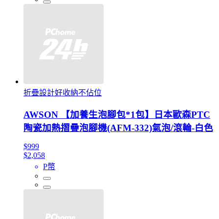
折疊設計好收納不佔位
AWSON 【加養生泡腳包*1包】日本歐森PTC
陶瓷加熱摺疊泡腳機(AFM-332)氣泡/滾輪-白色
$999
$2,058
P幣