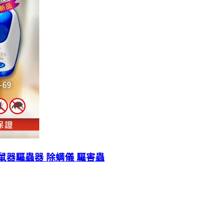
波驅鼠器驅蟲器 除螨儀 驅害蟲