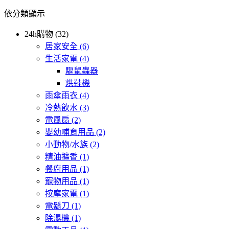
依分類顯示
24h購物 (32)
居家安全
(6)
生活家電
(4)
驅鼠蟲器
烘鞋機
雨傘雨衣
(4)
冷熱飲水
(3)
電風扇
(2)
嬰幼哺育用品
(2)
小動物/水族
(2)
精油擴香
(1)
餐廚用品
(1)
寵物用品
(1)
按摩家電
(1)
電鬍刀
(1)
除濕機
(1)