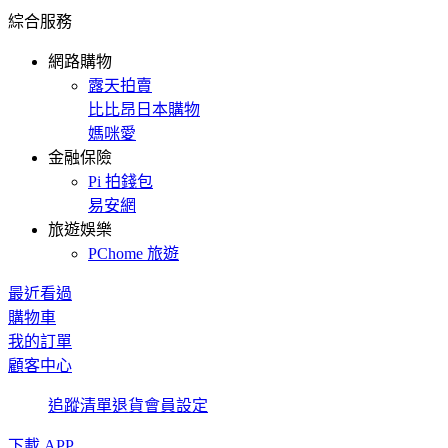
綜合服務
網路購物
露天拍賣
比比昂日本購物
媽咪愛
金融保險
Pi 拍錢包
易安網
旅遊娛樂
PChome 旅遊
最近看過
購物車
我的訂單
顧客中心
追蹤清單
退貨
會員設定
下載 APP