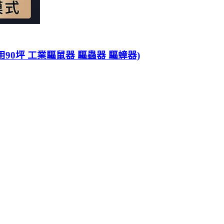
用90坪 工業驅鼠器 驅蟲器 驅蟑器)