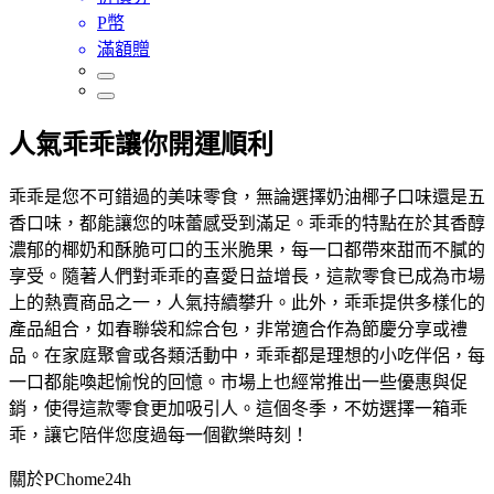
P幣
滿額贈
人氣乖乖讓你開運順利
乖乖是您不可錯過的美味零食，無論選擇奶油椰子口味還是五
香口味，都能讓您的味蕾感受到滿足。乖乖的特點在於其香醇
濃郁的椰奶和酥脆可口的玉米脆果，每一口都帶來甜而不膩的
享受。隨著人們對乖乖的喜愛日益增長，這款零食已成為市場
上的熱賣商品之一，人氣持續攀升。此外，乖乖提供多樣化的
產品組合，如春聯袋和綜合包，非常適合作為節慶分享或禮
品。在家庭聚會或各類活動中，乖乖都是理想的小吃伴侶，每
一口都能喚起愉悅的回憶。市場上也經常推出一些優惠與促
銷，使得這款零食更加吸引人。這個冬季，不妨選擇一箱乖
乖，讓它陪伴您度過每一個歡樂時刻！
關於PChome24h