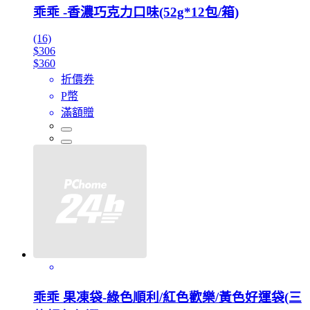
乖乖 -香濃巧克力口味(52g*12包/箱)
(16)
$306
$360
折價券
P幣
滿額贈
乖乖 果凍袋-綠色順利/紅色歡樂/黃色好運袋(三