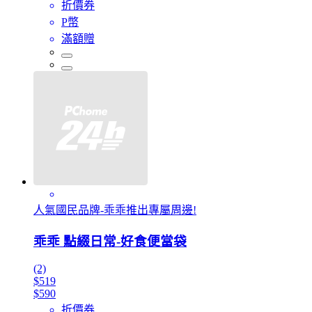
折價券
P幣
滿額贈
人氣國民品牌-乖乖推出專屬周邊!
乖乖 點綴日常-好食便當袋
(2)
$519
$590
折價券