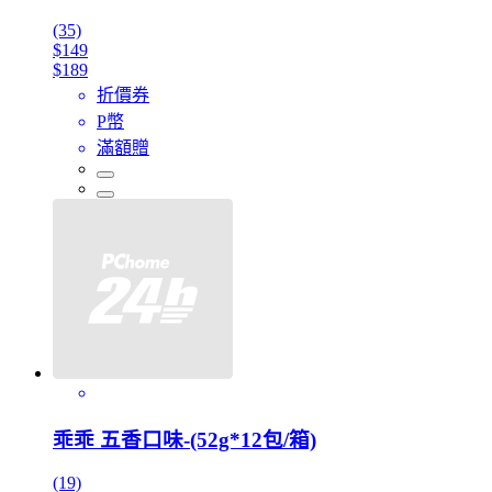
(35)
$149
$189
折價券
P幣
滿額贈
乖乖 五香口味-(52g*12包/箱)
(19)