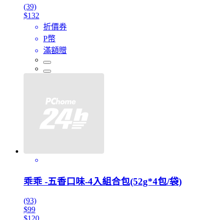
(39)
$132
折價券
P幣
滿額贈
乖乖 -五香口味-4入組合包(52g*4包/袋)
(93)
$99
$120