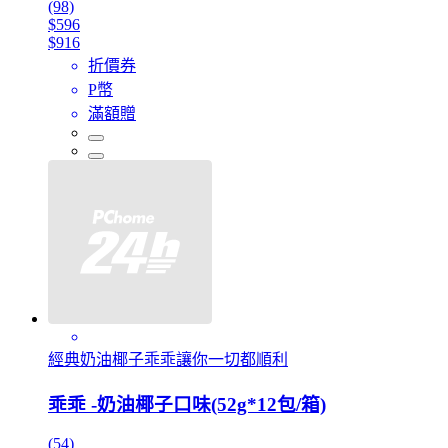
(98)
$596
$916
折價券
P幣
滿額贈
經典奶油椰子乖乖讓你一切都順利
乖乖 -奶油椰子口味(52g*12包/箱)
(54)