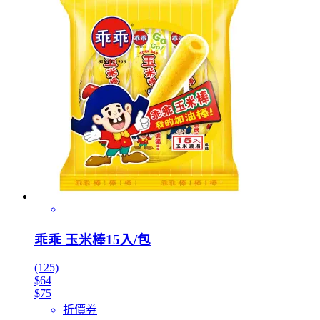
乖乖 玉米棒15入/包
(125)
$64
$75
折價券