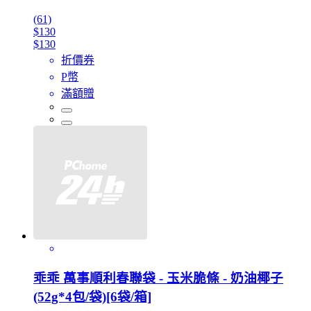
(61)
$130
$130
折價券
P幣
滿額贈
乖乖 萬事順利春聯袋 - 玉米脆條 - 奶油椰子
(52g*4包/袋)[6袋/箱]