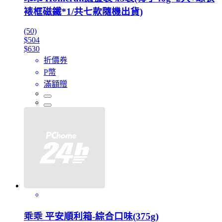
裱框磁鐵*1/共七款隨機出貨)
(50)
$504
$630
折價券
P幣
滿額贈
乖乖 平安順利箱-綜合口味(375g)