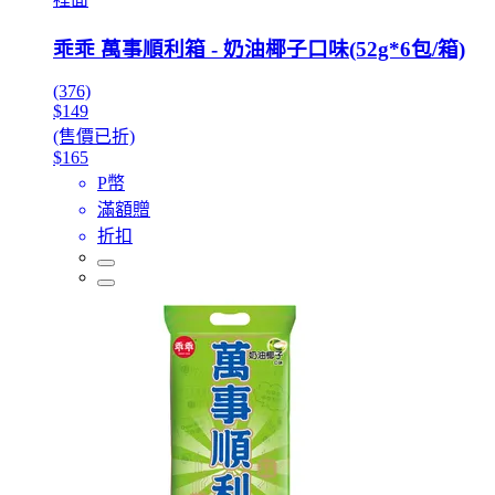
乖乖 萬事順利箱 - 奶油椰子口味(52g*6包/箱)
(376)
$149
(售價已折)
$165
P幣
滿額贈
折扣