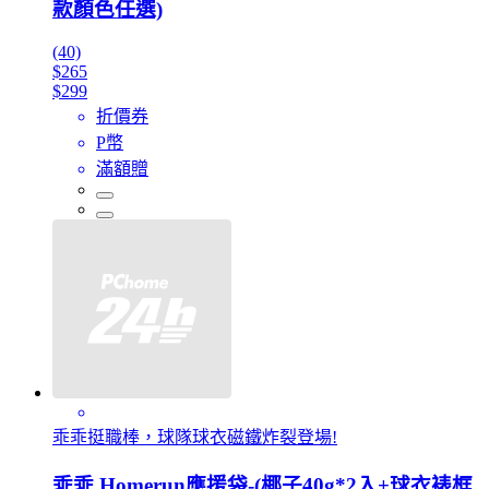
款顏色任選)
(40)
$265
$299
折價券
P幣
滿額贈
乖乖挺職棒，球隊球衣磁鐵炸裂登場!
乖乖 Homerun應援袋-(椰子40g*2入+球衣裱框