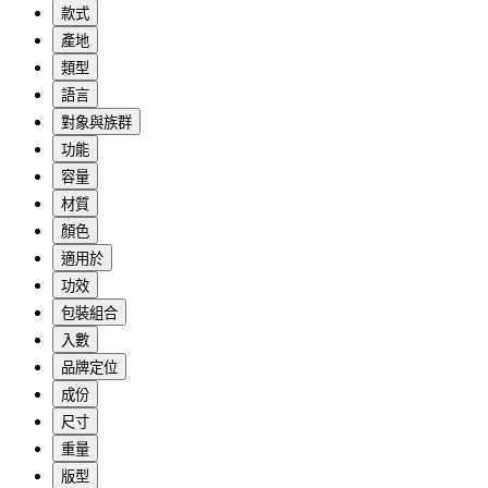
款式
產地
類型
語言
對象與族群
功能
容量
材質
顏色
適用於
功效
包裝組合
入數
品牌定位
成份
尺寸
重量
版型