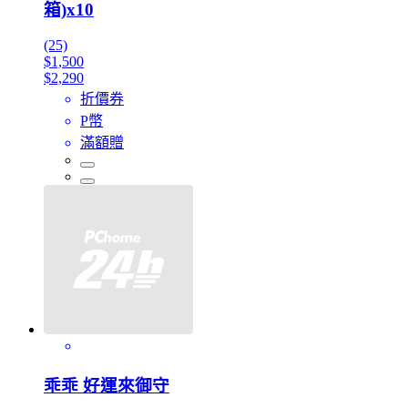
箱)x10
(25)
$1,500
$2,290
折價券
P幣
滿額贈
乖乖 好運來御守