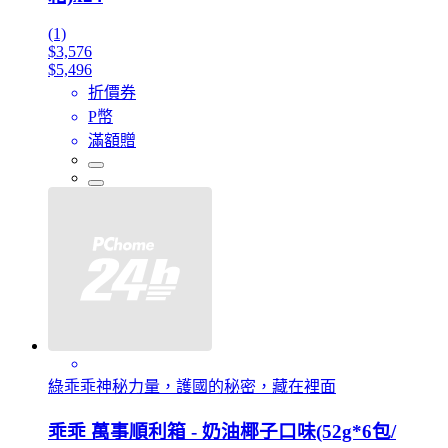
(1)
$3,576
$5,496
折價券
P幣
滿額贈
綠乖乖神秘力量，護國的秘密，藏在裡面
乖乖 萬事順利箱 - 奶油椰子口味(52g*6包/