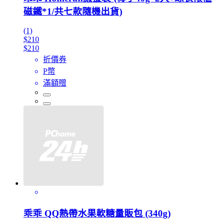
磁鐵*1/共七款隨機出貨)
(1)
$210
$210
折價券
P幣
滿額贈
乖乖 QQ熱帶水果軟糖量販包 (340g)