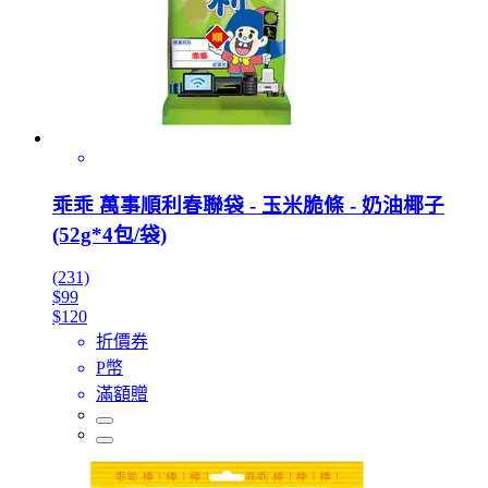
乖乖 萬事順利春聯袋 - 玉米脆條 - 奶油椰子
(52g*4包/袋)
(231)
$99
$120
折價券
P幣
滿額贈