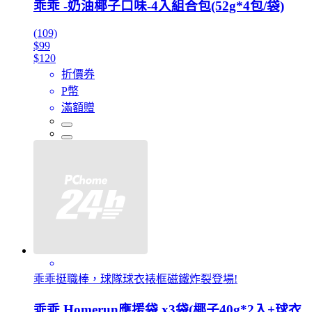
乖乖 -奶油椰子口味-4入組合包(52g*4包/袋)
(109)
$99
$120
折價券
P幣
滿額贈
乖乖挺職棒，球隊球衣裱框磁鐵炸裂登場!
乖乖 Homerun應援袋 x3袋(椰子40g*2入+球衣