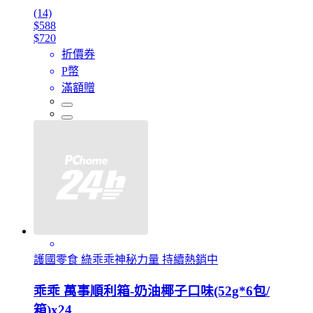
(14)
$588
$720
折價券
P幣
滿額贈
護國零食 綠乖乖神秘力量 持續熱銷中
乖乖 萬事順利箱-奶油椰子口味(52g*6包/
箱)x24