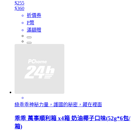
$255
$360
折價券
P幣
滿額贈
綠乖乖神秘力量，護國的秘密，藏在裡面
乖乖 萬事順利箱 x4箱 奶油椰子口味(52g*6包/
箱)