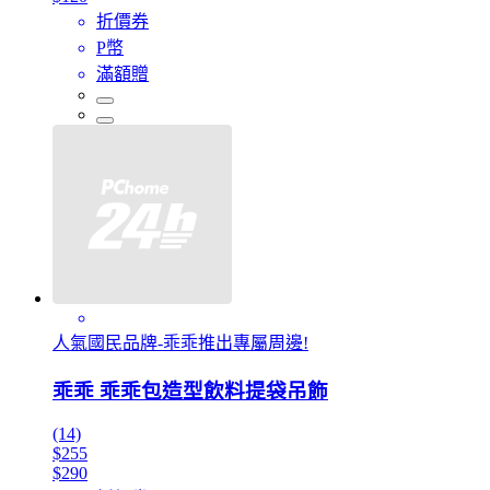
折價券
P幣
滿額贈
人氣國民品牌-乖乖推出專屬周邊!
乖乖 乖乖包造型飲料提袋吊飾
(14)
$255
$290