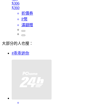
$306
$360
折價券
P幣
滿額贈
大部分的人也搜：
#乖乖迷你