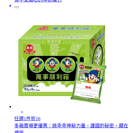
任選1件折16
多箱賣場更優惠｜綠乖乖神秘力量，護國的秘密，藏在
裡面