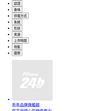
認證
香味
供電方式
系統
形狀
來源
上市時間
效能
圖案
乖乖品牌旗艦館
保平安順心的神奇魔力