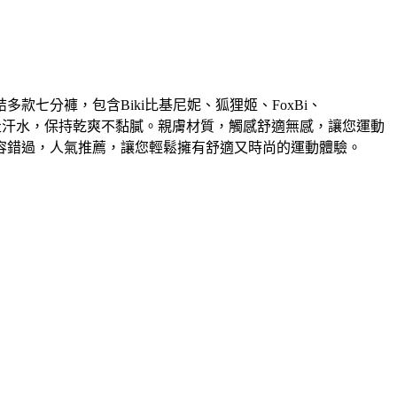
七分褲，包含Biki比基尼妮、狐狸姬、FoxBi、
走汗水，保持乾爽不黏膩。親膚材質，觸感舒適無感，讓您運動
容錯過，人氣推薦，讓您輕鬆擁有舒適又時尚的運動體驗。