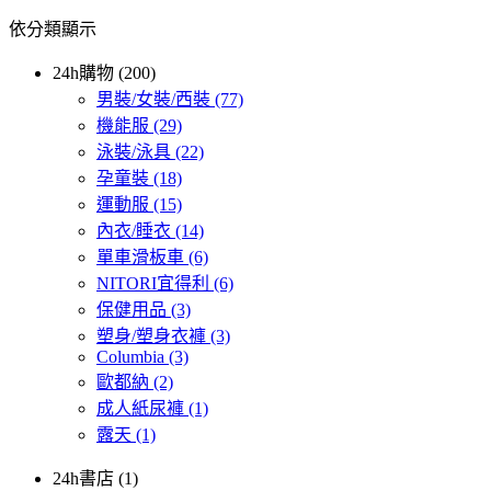
依分類顯示
24h購物 (200)
男裝/女裝/西裝
(77)
機能服
(29)
泳裝/泳具
(22)
孕童裝
(18)
運動服
(15)
內衣/睡衣
(14)
單車滑板車
(6)
NITORI宜得利
(6)
保健用品
(3)
塑身/塑身衣褲
(3)
Columbia
(3)
歐都納
(2)
成人紙尿褲
(1)
露天
(1)
24h書店 (1)