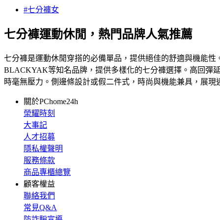
#七分褲女
七分褲運動休閒，熱門品牌人氣推薦
七分褲是運動休閒穿搭的必備單品，提供絕佳的舒適與機能性。無
BLACKYAK等知名品牌，提供多樣化的七分褲選擇。高回
時毫無壓力。側邊條設計或假二件式，時尚與機能兼具，展現
關於PChome24h
榮耀時刻
大事記
人才招募
隱私權聲明
服務條款
商品專櫃總覽
顧客權益
聯絡我們
常見Q&A
防詐騙宣導