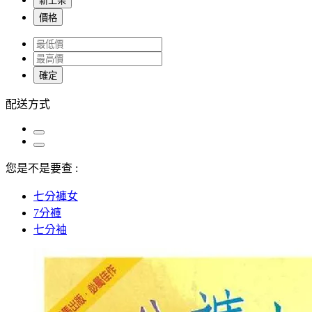
新上架
價格
確定
配送方式
您是不是要查 :
七分褲女
7分褲
七分袖