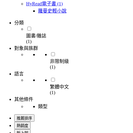
HyRead電子書
(1)
羅曼史輕小說
分類
圖書/雜誌
(1)
對象與族群
非限制級
(1)
語言
繁體中文
(1)
其他條件
類型
推薦排序
熱銷度