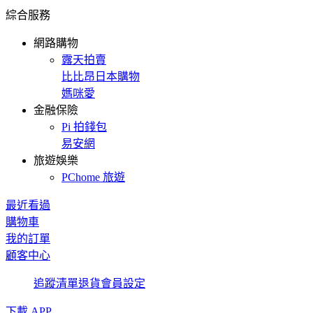
綜合服務
網路購物
露天拍賣
比比昂日本購物
媽咪愛
金融保險
Pi 拍錢包
易安網
旅遊娛樂
PChome 旅遊
最近看過
購物車
我的訂單
顧客中心
追蹤清單
退貨
會員設定
下載 APP