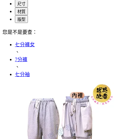
尺寸
材質
版型
您是不是要查：
七分褲女
、
7分褲
、
七分袖