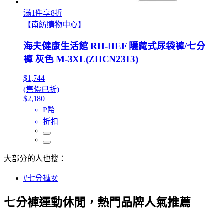
滿1件享8折
【南紡購物中心】
海夫健康生活館 RH-HEF 隱藏式尿袋褲/七分
褲 灰色 M-3XL(ZHCN2313)
$1,744
(售價已折)
$2,180
P幣
折扣
大部分的人也搜：
#七分褲女
七分褲運動休閒，熱門品牌人氣推薦