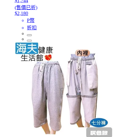
$1,744
(售價已折)
$2,180
P幣
折扣