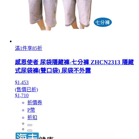
滿1件享85折
感恩使者 尿袋隱藏褲-七分褲 ZHCN2313 隱藏
式尿袋褲(雙口袋) 尿袋不外露
$1,453
(售價已折)
$1,710
折價券
P幣
折扣