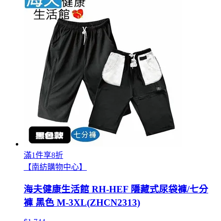
滿1件享8折
【南紡購物中心】
海夫健康生活館 RH-HEF 隱藏式尿袋褲/七分
褲 黑色 M-3XL(ZHCN2313)