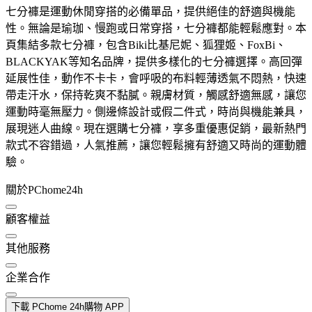
七分褲是運動休閒穿搭的必備單品，提供絕佳的舒適與機能
性。無論是瑜珈、慢跑或日常穿搭，七分褲都能輕鬆應對。本
頁集結多款七分褲，包含Biki比基尼妮、狐狸姬、FoxBi、
BLACKYAK等知名品牌，提供多樣化的七分褲選擇。高回彈
延展性佳，動作不卡卡，會呼吸的布料輕薄透氣不悶熱，快速
帶走汗水，保持乾爽不黏膩。親膚材質，觸感舒適無感，讓您
運動時毫無壓力。側邊條設計或假二件式，時尚與機能兼具，
展現迷人曲線。現在選購七分褲，享多重優惠促銷，最新熱門
款式不容錯過，人氣推薦，讓您輕鬆擁有舒適又時尚的運動體
驗。
關於PChome24h
顧客權益
其他服務
企業合作
下載 PChome 24h購物 APP