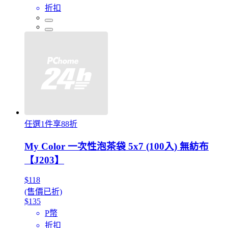
折扣
任選1件享88折
My Color 一次性泡茶袋 5x7 (100入) 無紡布
【J203】
$118
(售價已折)
$135
P幣
折扣