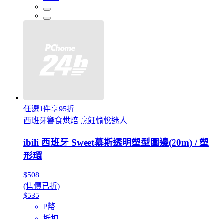
任選1件享95折
西班牙響食烘焙 烹飪愉悅迷人
ibili 西班牙 Sweet慕斯透明塑型圍邊(20m) / 塑
形環
$508
(售價已折)
$535
P幣
折扣