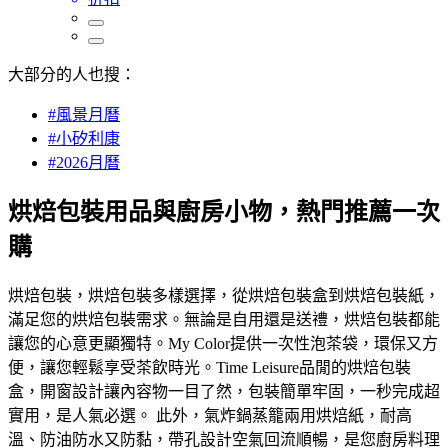
大部分的人也搜：
#風景月曆
#小矽利康
#2026月曆
烘焙包裝用品與廚房小物，熱門推薦一次
購
烘焙包裝，烘焙包裝多樣選擇，從烘焙包裝盒到烘焙包裝紙，
滿足您的烘焙包裝需求。無論是自用還是送禮，烘焙包裝都能
讓您的心意更顯獨特。My Color提供一次性泡茶袋，環保又方
便，讓您輕鬆享受茶飲時光。Time Leisure品閒的烘焙包裝
盒，開窗設計讓內容物一目了然，包裝簡單牢固，一秒完成超
實用，是人氣必選。 此外，氣炸鍋蒸籠兩用烘焙紙，耐高
溫、防油防水又防黏，帶孔設計空氣回流順暢，是您廚房料理