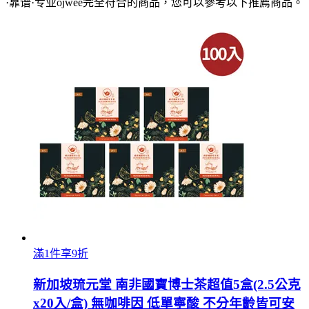
·靠谱·专业ojwee
完全符合的商品，您可以參考以下推薦商品
。
滿1件享9折
新加坡琉元堂 南非國寶博士茶超值5盒(2.5公克
x20入/盒) 無咖啡因 低單寧酸 不分年齡皆可安