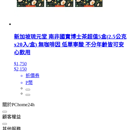
新加坡琉元堂 南非國寶博士茶超值5盒(2.5公克
x20入/盒) 無咖啡因 低單寧酸 不分年齡皆可安
心飲用
$1,750
$2,150
折價券
P幣
關於PChome24h
顧客權益
其他服務