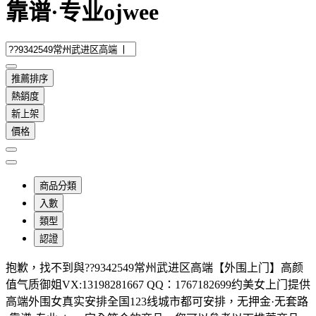
靠谱·专业ojwee
推薦排序
熱銷度
新上架
價格
商品分類
入數
類型
認證
抱歉，
找不到與
??9342549常州武进区高端【外围上门】高颜
值气质御姐VX:13198281667 QQ：1767182699约美女上门提供
高端外围女真实安排全国123线城市都可安排，无押金·无套路