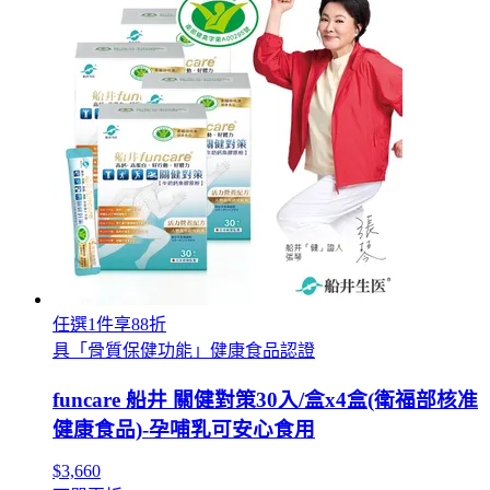
任選1件享88折
具「骨質保健功能」健康食品認證
funcare 船井 關健對策30入/盒x4盒(衛福部核准
健康食品)-孕哺乳可安心食用
$3,660