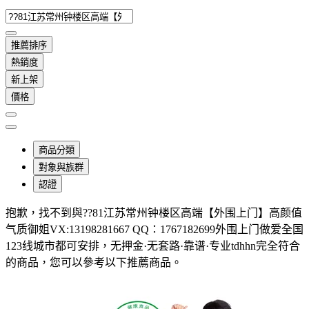
推薦排序
熱銷度
新上架
價格
商品分類
對象與族群
認證
抱歉，
找不到與
??81江苏常州钟楼区高端【外围上门】高颜值
气质御姐VX:13198281667 QQ：1767182699外围上门做爱全国
123线城市都可安排，无押金·无套路·靠谱·专业tdhhn
完全符合
的商品，您可以參考以下推薦商品
。