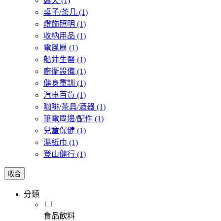
露天
(1)
桌子/茶几
(1)
燈飾照明
(1)
收納用品
(1)
電風扇
(1)
船井生醫
(1)
廚衛設備
(1)
健身重訓
(1)
汽車百貨
(1)
咖啡/茶具/酒器
(1)
筆電周邊/配件
(1)
兒童保健
(1)
濕紙巾
(1)
登山健行
(1)
收合
分類
食品飲料