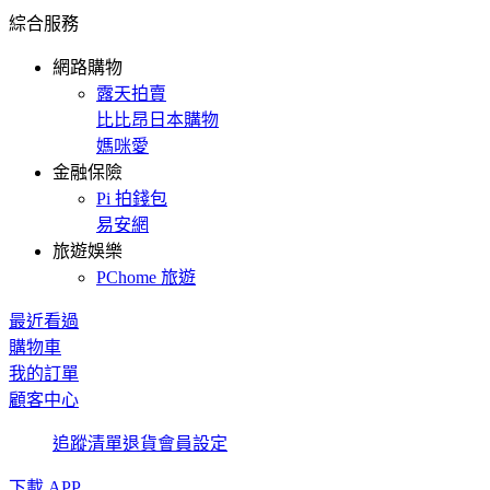
綜合服務
網路購物
露天拍賣
比比昂日本購物
媽咪愛
金融保險
Pi 拍錢包
易安網
旅遊娛樂
PChome 旅遊
最近看過
購物車
我的訂單
顧客中心
追蹤清單
退貨
會員設定
下載 APP