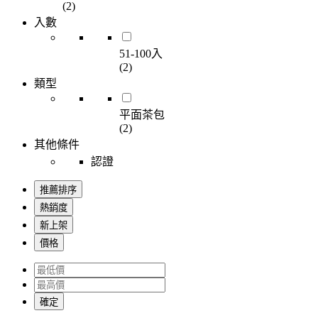
(2)
入數
51-100入
(2)
類型
平面茶包
(2)
其他條件
認證
推薦排序
熱銷度
新上架
價格
確定