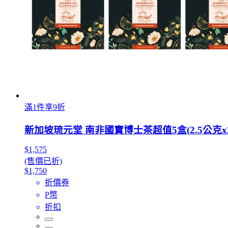
滿1件享9折
新加坡琉元堂 南非國寶博士茶超值5盒(2.5公克x
$1,575
(售價已折)
$1,750
折價券
P幣
折扣