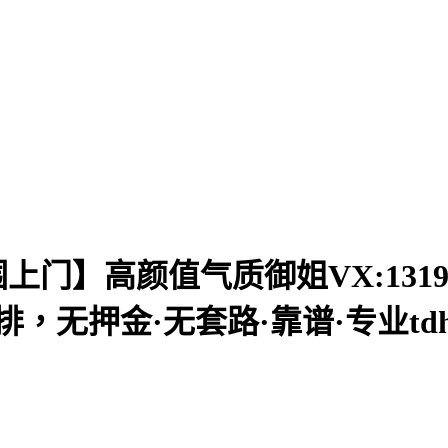
】高颜值气质御姐VX:13198281
，无押金·无套路·靠谱·专业tdh