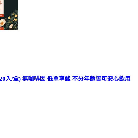
20入/盒) 無咖啡因 低單寧酸 不分年齡皆可安心飲用