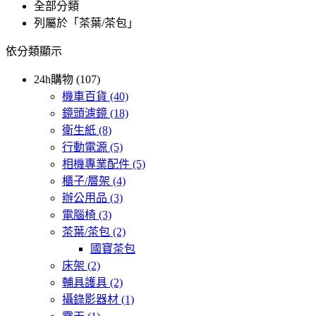
全部分類
列屬於「茶葉/茶包」
依分類顯示
24h購物 (107)
機車百貨
(40)
鏡頭濾鏡
(18)
衛生紙
(8)
行動電源
(5)
相機專業配件
(5)
櫃子/層架
(4)
辦公用品
(3)
電腦椅
(3)
茶葉/茶包
(2)
國寶茶包
床架
(2)
輔具護具
(2)
攝錄影器材
(1)