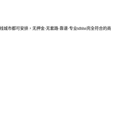
23线城市都可安排，无押金·无套路·靠谱·专业tdhhn
完全符合的商