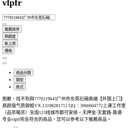
vlpfr
推薦排序
熱銷度
新上架
價格
商品分類
類型
款式
抱歉，
找不到與
??79219643广州市东莞石碣高端【外围上门】
高颜值气质御姐VX:13198281712 QQ：3966604772上课工作室
（品茶喝茶）全国123线城市都可安排，无押金·无套路·靠谱·
专业vlpfr
完全符合的商品，您可以參考以下推薦商品
。