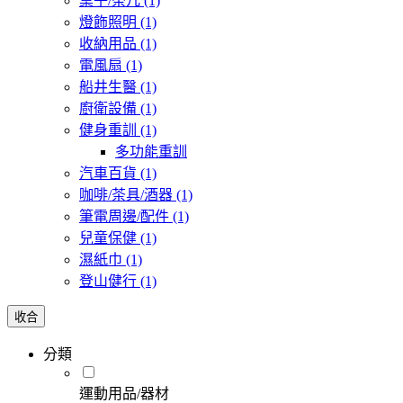
桌子/茶几
(1)
燈飾照明
(1)
收納用品
(1)
電風扇
(1)
船井生醫
(1)
廚衛設備
(1)
健身重訓
(1)
多功能重訓
汽車百貨
(1)
咖啡/茶具/酒器
(1)
筆電周邊/配件
(1)
兒童保健
(1)
濕紙巾
(1)
登山健行
(1)
收合
分類
運動用品/器材