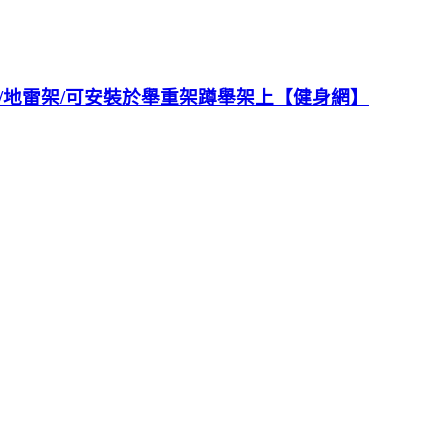
群訓練/地雷架/可安裝於舉重架蹲舉架上【健身網】