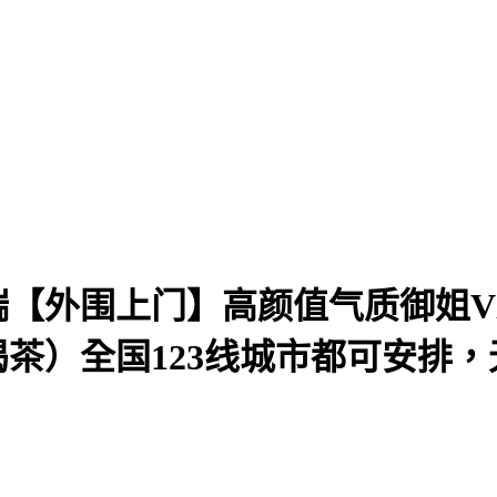
端【外围上门】高颜值气质御姐VX:13
茶喝茶）全国123线城市都可安排，无