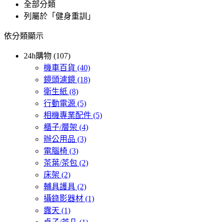
全部分類
列屬於「健身重訓」
依分類顯示
24h購物 (107)
機車百貨
(40)
鏡頭濾鏡
(18)
衛生紙
(8)
行動電源
(5)
相機專業配件
(5)
櫃子/層架
(4)
辦公用品
(3)
電腦椅
(3)
茶葉/茶包
(2)
床架
(2)
輔具護具
(2)
攝錄影器材
(1)
露天
(1)