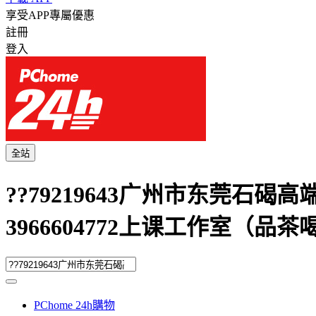
享受APP專屬優惠
註冊
登入
全站
??79219643广州市东莞石碣高
3966604772上课工作室（品
PChome 24h購物