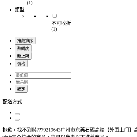
(1)
類型
不可收折
(1)
推薦排序
熱銷度
新上架
價格
確定
配送方式
抱歉，
找不到與
??79219643广州市东莞石碣高端【外围上门】高