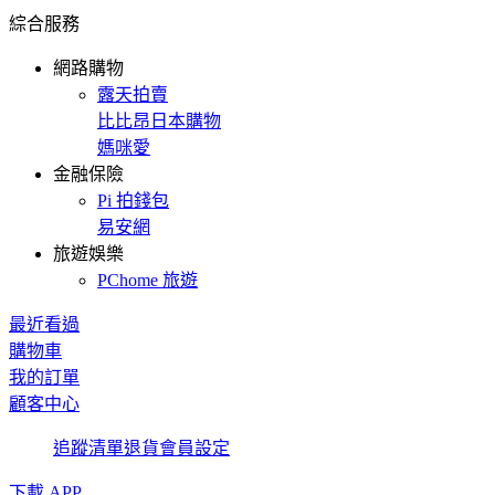
綜合服務
網路購物
露天拍賣
比比昂日本購物
媽咪愛
金融保險
Pi 拍錢包
易安網
旅遊娛樂
PChome 旅遊
最近看過
購物車
我的訂單
顧客中心
追蹤清單
退貨
會員設定
下載 APP