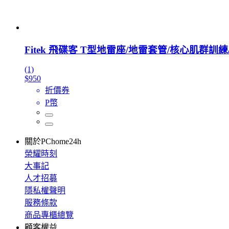
Fitek 飛碟客 T型地雷座/地雷套管/核心肌
(1)
$950
折價券
P幣
關於PChome24h
榮耀時刻
大事記
人才招募
隱私權聲明
服務條款
商品專櫃總覽
顧客權益