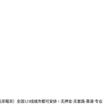
工作室（品茶喝茶）全国123线城市都可安排，无押金·无套路·靠谱·专业