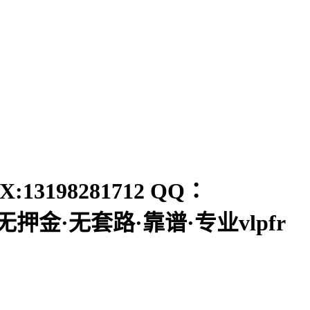
198281712 QQ：
押金·无套路·靠谱·专业vlpfr