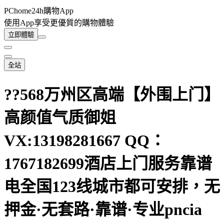
PChome24h購物App
使用App享受更優質的購物體驗
立即體驗
全站
??568万州区高端【外围上门】
高颜值气质御姐
VX:13198281667 QQ：
1767182699酒店上门服务靠谱
电全国123线城市都可安排，无
押金·无套路·靠谱·专业pncia