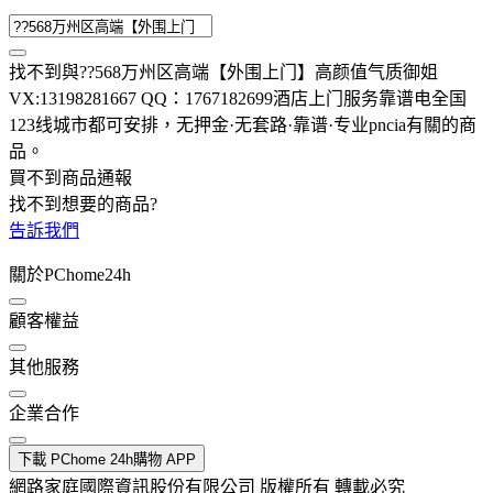
找不到與
??568万州区高端【外围上门】高颜值气质御姐
VX:13198281667 QQ：1767182699酒店上门服务靠谱电全国
123线城市都可安排，无押金·无套路·靠谱·专业pncia
有關的商
品
。
買不到商品通報
找不到想要的商品?
告訴我們
關於PChome24h
顧客權益
其他服務
企業合作
下載 PChome 24h購物 APP
網路家庭國際資訊股份有限公司 版權所有 轉載必究