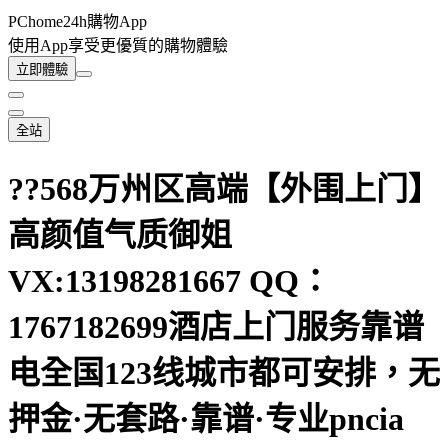
PChome24h購物App
使用App享受更優質的購物體驗
立即體驗
全站
??568万州区高端【外围上门】
高颜值气质御姐
VX:13198281667 QQ：
1767182699酒店上门服务靠谱
电全国123线城市都可安排，无
押金·无套路·靠谱·专业pncia