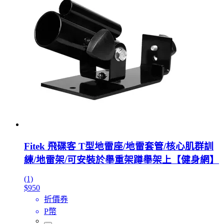
Fitek 飛碟客 T型地雷座/地雷套管/核心肌群訓
練/地雷架/可安裝於舉重架蹲舉架上【健身網】
(1)
$950
折價券
P幣