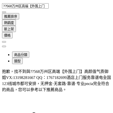
推薦排序
熱銷度
新上架
價格
商品分類
類型
抱歉，
找不到與
??568万州区高端【外围上门】高颜值气质御
姐VX:13198281667 QQ：1767182699酒店上门服务靠谱电全国
123线城市都可安排，无押金·无套路·靠谱·专业pncia
完全符合
的商品，您可以參考以下推薦商品
。