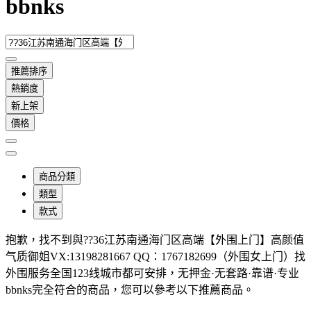
bbnks
推薦排序
熱銷度
新上架
價格
商品分類
類型
款式
抱歉，
找不到與
??36江苏南通海门区高端【外围上门】高颜值
气质御姐VX:13198281667 QQ：1767182699（外围女上门）找
外围服务全国123线城市都可安排，无押金·无套路·靠谱·专业
bbnks
完全符合的商品，您可以參考以下推薦商品
。