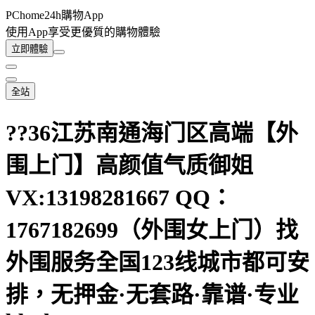
PChome24h購物App
使用App享受更優質的購物體驗
立即體驗
全站
??36江苏南通海门区高端【外
围上门】高颜值气质御姐
VX:13198281667 QQ：
1767182699（外围女上门）找
外围服务全国123线城市都可安
排，无押金·无套路·靠谱·专业