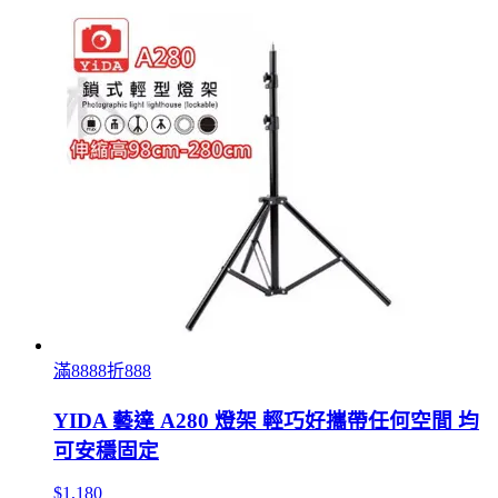
滿8888折888
YIDA 藝達 A280 燈架 輕巧好攜帶任何空間 均
可安穩固定
$1,180