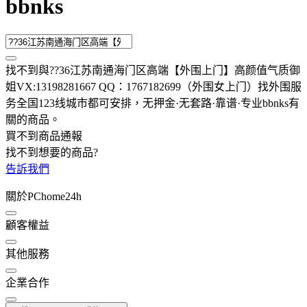
bbnks
找不到與
??36江苏南通海门区高端【外围上门】高颜值气质御
姐VX:13198281667 QQ：1767182699（外围女上门）找外围服
务全国123线城市都可安排，无押金·无套路·靠谱·专业bbnks
有
關的商品
。
買不到商品通報
找不到想要的商品?
告訴我們
關於PChome24h
顧客權益
其他服務
企業合作