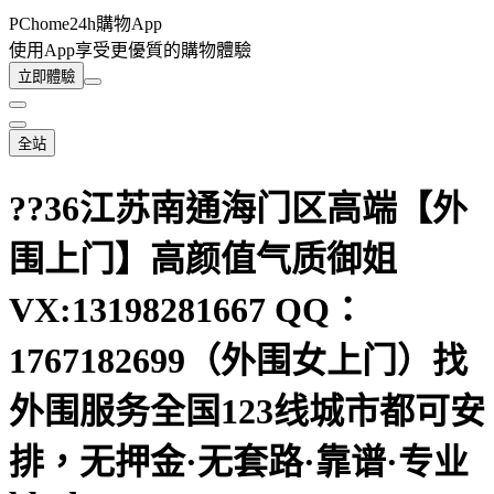
PChome24h購物App
使用App享受更優質的購物體驗
立即體驗
全站
??36江苏南通海门区高端【外
围上门】高颜值气质御姐
VX:13198281667 QQ：
1767182699（外围女上门）找
外围服务全国123线城市都可安
排，无押金·无套路·靠谱·专业