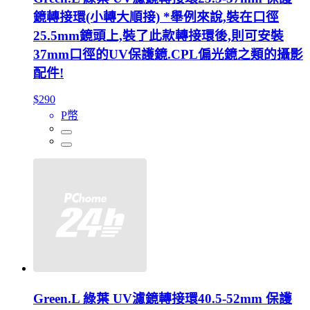
鏡轉接環(小轉大順接) *舉例來說,裝在口徑
25.5mm鏡頭上,裝了此款轉接環後,則可安裝
37mm口徑的UV保護鏡.CPL偏光鏡之類的攝影
配件!
$290
P幣
Green.L 綠葉 UV濾鏡轉接環40.5-52mm 保護