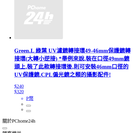
Green.L 綠葉 UV濾鏡轉接環49-46mm保護鏡轉
接環(大轉小逆接) *舉例來說,裝在口徑49mm鏡
頭上,裝了此款轉接環後,則可安裝46mm口徑的
UV保護鏡.CPL偏光鏡之類的攝影配件!
$240
$320
P幣
關於PChome24h