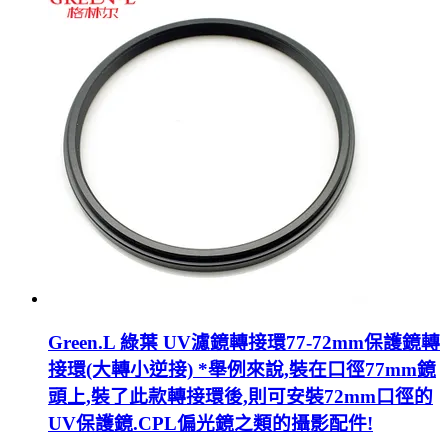
Green.L 綠葉 UV濾鏡轉接環77-72mm保護鏡轉
接環(大轉小逆接) *舉例來說,裝在口徑77mm鏡
頭上,裝了此款轉接環後,則可安裝72mm口徑的
UV保護鏡.CPL偏光鏡之類的攝影配件!