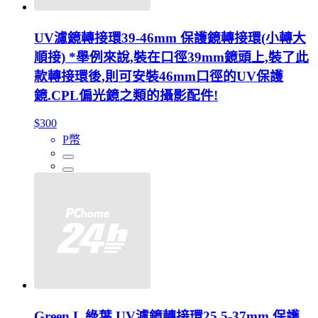
UV濾鏡轉接環39-46mm 保護鏡轉接環(小轉大
順接) *舉例來說,裝在口徑39mm鏡頭上,裝了此
款轉接環後,則可安裝46mm口徑的UV保護
鏡.CPL偏光鏡之類的攝影配件!
$300
P幣
Green.L 綠葉 UV濾鏡轉接環25.5-37mm 保護