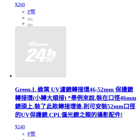
$260
P幣
Green.L 綠葉 UV濾鏡轉接環46-52mm 保護鏡
轉接環(小轉大順接) *舉例來說,裝在口徑46mm
鏡頭上,裝了此款轉接環後,則可安裝52mm口徑
的UV保護鏡.CPL偏光鏡之類的攝影配件!
$240
P幣