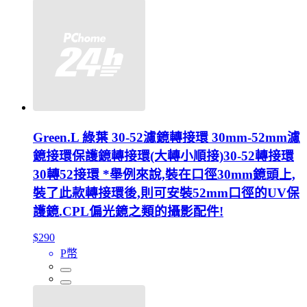
Green.L 綠葉 30-52濾鏡轉接環 30mm-52mm濾
鏡接環保護鏡轉接環(大轉小順接)30-52轉接環
30轉52接環 *舉例來說,裝在口徑30mm鏡頭上,
裝了此款轉接環後,則可安裝52mm口徑的UV保
護鏡.CPL偏光鏡之類的攝影配件!
$290
P幣