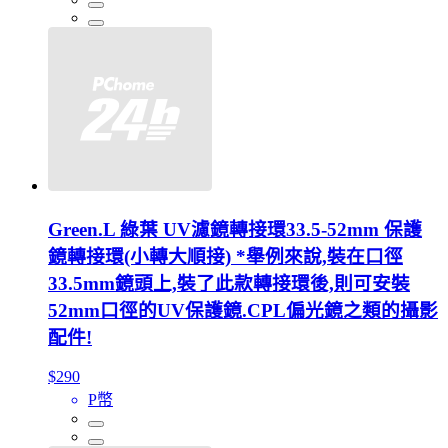
Green.L 綠葉 UV濾鏡轉接環33.5-52mm 保護
鏡轉接環(小轉大順接) *舉例來說,裝在口徑
33.5mm鏡頭上,裝了此款轉接環後,則可安裝
52mm口徑的UV保護鏡.CPL偏光鏡之類的攝影
配件!
$290
P幣