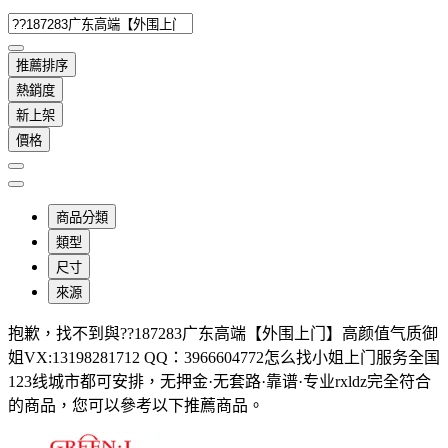
推薦排序
熱銷度
新上架
價格
商品分類
類型
尺寸
來源
抱歉，
找不到與
??187283广东高端【外围上门】高颜值气质御
姐VX:13198281712 QQ：3966604772怎么找小姐上门服务全国
123线城市都可安排，无押金·无套路·靠谱·专业rxldz
完全符合
的商品，您可以參考以下推薦商品
。