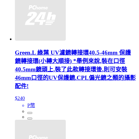
Green.L 綠葉 UV濾鏡轉接環40.5-46mm 保護
鏡轉接環(小轉大順接) *舉例來說,裝在口徑
40.5mm鏡頭上,裝了此款轉接環後,則可安裝
46mm口徑的UV保護鏡.CPL偏光鏡之類的攝影
配件!
$240
P幣