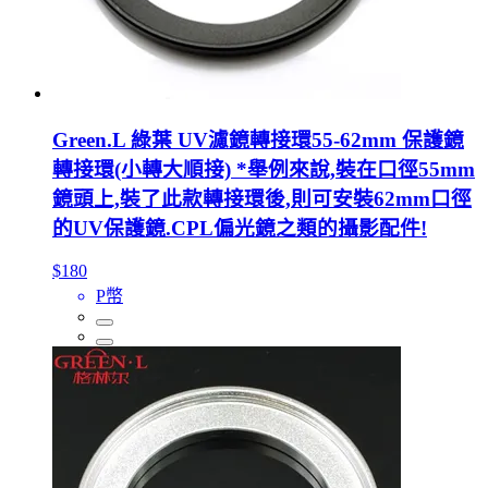
Green.L 綠葉 UV濾鏡轉接環55-62mm 保護鏡
轉接環(小轉大順接) *舉例來說,裝在口徑55mm
鏡頭上,裝了此款轉接環後,則可安裝62mm口徑
的UV保護鏡.CPL偏光鏡之類的攝影配件!
$180
P幣