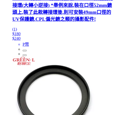
接環(大轉小逆接) *舉例來說,裝在口徑52mm鏡
頭上,裝了此款轉接環後,則可安裝49mm口徑的
UV保護鏡.CPL偏光鏡之類的攝影配件!
(1)
$180
$240
P幣