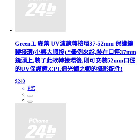
Green.L 綠葉 UV濾鏡轉接環37-52mm 保護鏡
轉接環(小轉大順接) *舉例來說,裝在口徑37mm
鏡頭上,裝了此款轉接環後,則可安裝52mm口徑
的UV保護鏡.CPL偏光鏡之類的攝影配件!
$240
P幣