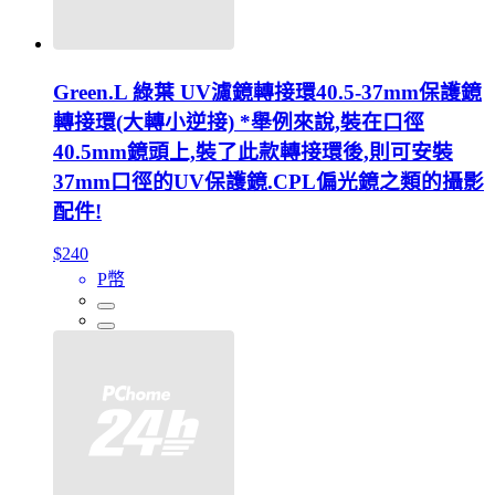
Green.L 綠葉 UV濾鏡轉接環40.5-37mm保護鏡
轉接環(大轉小逆接) *舉例來說,裝在口徑
40.5mm鏡頭上,裝了此款轉接環後,則可安裝
37mm口徑的UV保護鏡.CPL偏光鏡之類的攝影
配件!
$240
P幣