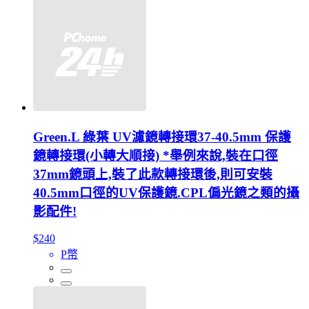
Green.L 綠葉 UV濾鏡轉接環37-40.5mm 保護
鏡轉接環(小轉大順接) *舉例來說,裝在口徑
37mm鏡頭上,裝了此款轉接環後,則可安裝
40.5mm口徑的UV保護鏡.CPL偏光鏡之類的攝
影配件!
$240
P幣