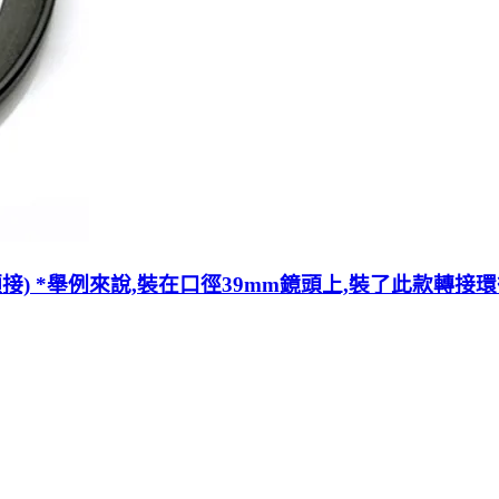
順接) *舉例來說,裝在口徑39mm鏡頭上,裝了此款轉接