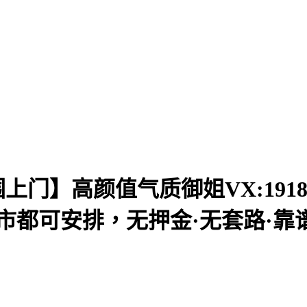
】高颜值气质御姐VX:19180105
都可安排，无押金·无套路·靠谱·