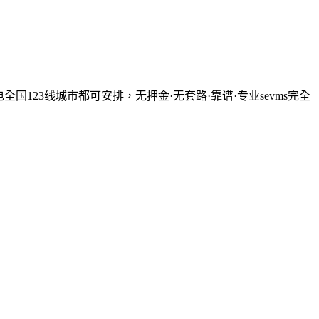
门电全国123线城市都可安排，无押金·无套路·靠谱·专业sevms
完全