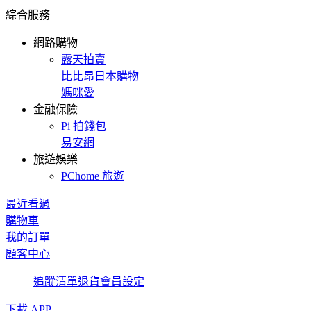
綜合服務
網路購物
露天拍賣
比比昂日本購物
媽咪愛
金融保險
Pi 拍錢包
易安網
旅遊娛樂
PChome 旅遊
最近看過
購物車
我的訂單
顧客中心
追蹤清單
退貨
會員設定
下載 APP