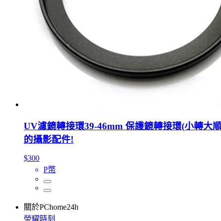
UV濾鏡轉接環39-46mm 保護鏡轉接環(小轉大
的攝影配件!
$300
P幣
關於PChome24h
榮耀時刻