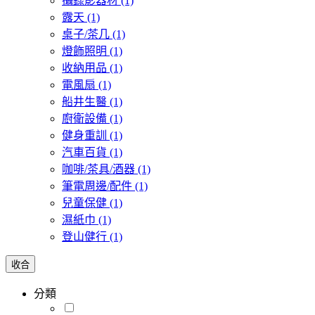
攝錄影器材
(1)
露天
(1)
桌子/茶几
(1)
燈飾照明
(1)
收納用品
(1)
電風扇
(1)
船井生醫
(1)
廚衛設備
(1)
健身重訓
(1)
汽車百貨
(1)
咖啡/茶具/酒器
(1)
筆電周邊/配件
(1)
兒童保健
(1)
濕紙巾
(1)
登山健行
(1)
收合
分類