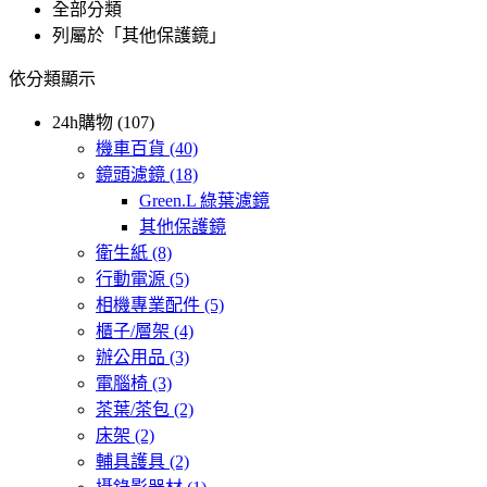
全部分類
列屬於「其他保護鏡」
依分類顯示
24h購物 (107)
機車百貨
(40)
鏡頭濾鏡
(18)
Green.L 綠葉濾鏡
其他保護鏡
衛生紙
(8)
行動電源
(5)
相機專業配件
(5)
櫃子/層架
(4)
辦公用品
(3)
電腦椅
(3)
茶葉/茶包
(2)
床架
(2)
輔具護具
(2)