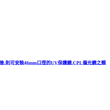
環後,則可安裝46mm口徑的UV保護鏡.CPL偏光鏡之類