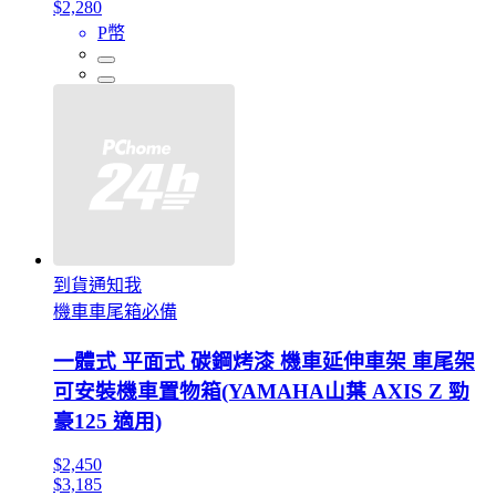
$2,280
P幣
到貨通知我
機車車尾箱必備
一體式 平面式 碳鋼烤漆 機車延伸車架 車尾架
可安裝機車置物箱(YAMAHA山葉 AXIS Z 勁
豪125 適用)
$2,450
$3,185