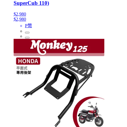
SuperCub 110)
$2,980
$2,980
P幣