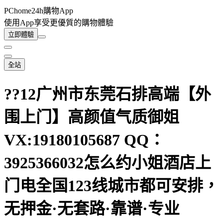
PChome24h購物App
使用App享受更優質的購物體驗
立即體驗
全站
??12广州市东莞石排高端【外
围上门】高颜值气质御姐
VX:19180105687 QQ：
3925366032怎么约小姐酒店上
门电全国123线城市都可安排，
无押金·无套路·靠谱·专业