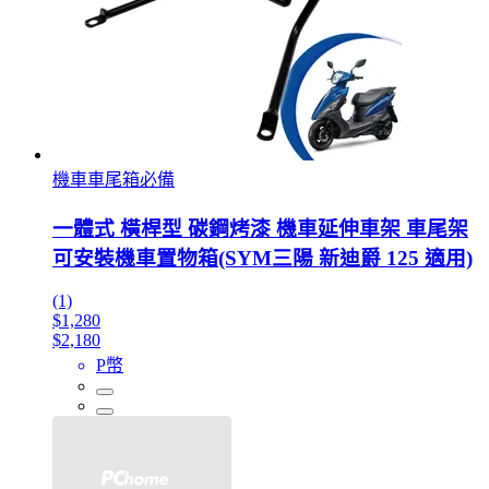
機車車尾箱必備
一體式 橫桿型 碳鋼烤漆 機車延伸車架 車尾架
可安裝機車置物箱(SYM三陽 新迪爵 125 適用)
(1)
$1,280
$2,180
P幣