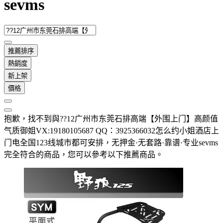
sevms
推薦排序
熱銷度
新上架
價格
抱歉，
找不到與
??12广州市东莞石排高端【外围上门】高颜值
气质御姐VX:19180105687 QQ：3925366032怎么约小姐酒店上
门电全国123线城市都可安排，无押金·无套路·靠谱·专业sevms
完全符合的商品，您可以參考以下推薦商品
。