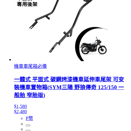
機車車尾箱必備
一體式 平面式 碳鋼烤漆機車延伸車尾架 可安
裝機車置物箱(SYM三陽 野狼傳奇 125/150 一
般胎 窄胎版)
$1,580
$2,480
P幣