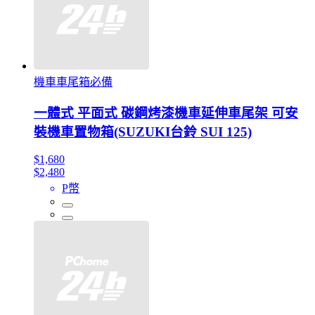
機車車尾箱必備
一體式 平面式 碳鋼烤漆機車延伸車尾架 可安
裝機車置物箱(SUZUKI台鈴 SUI 125)
$1,680
$2,480
P幣