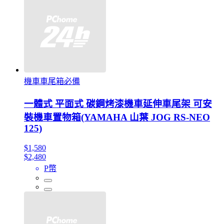
機車車尾箱必備
一體式 平面式 碳鋼烤漆機車延伸車尾架 可安
裝機車置物箱(YAMAHA 山葉 JOG RS-NEO
125)
$1,580
$2,480
P幣