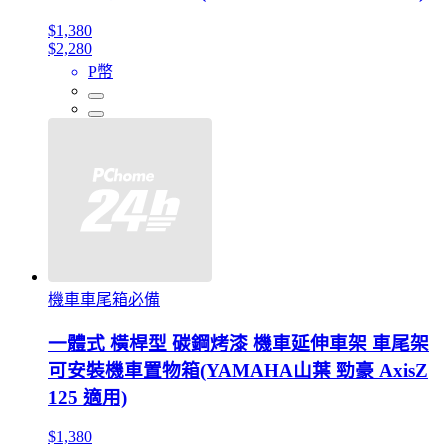
$1,380
$2,280
P幣
機車車尾箱必備
一體式 橫桿型 碳鋼烤漆 機車延伸車架 車尾架
可安裝機車置物箱(YAMAHA山葉 勁豪 AxisZ
125 適用)
$1,380