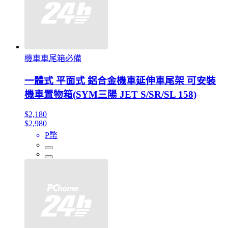
機車車尾箱必備
一體式 平面式 鋁合金機車延伸車尾架 可安裝
機車置物箱(SYM三陽 JET S/SR/SL 158)
$2,180
$2,980
P幣