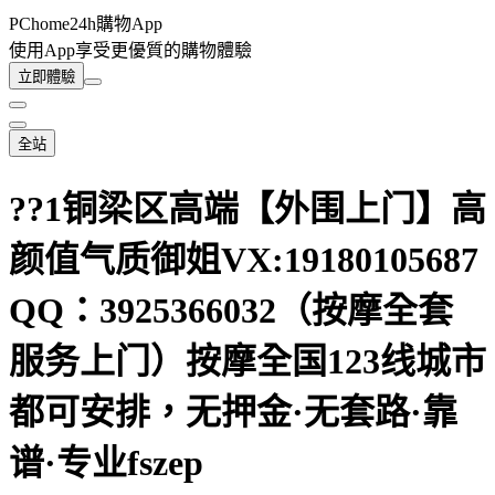
PChome24h購物App
使用App享受更優質的購物體驗
立即體驗
全站
??1铜梁区高端【外围上门】高
颜值气质御姐VX:19180105687
QQ：3925366032（按摩全套
服务上门）按摩全国123线城市
都可安排，无押金·无套路·靠
谱·专业fszep