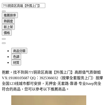
推薦排序
熱銷度
新上架
價格
商品分類
色調
材質
抱歉，
找不到與
??1铜梁区高端【外围上门】高颜值气质御姐
VX:19180105687 QQ：3925366032（按摩全套服务上门）按摩
全国123线城市都可安排，无押金·无套路·靠谱·专业fszep
完全
符合的商品，您可以參考以下推薦商品
。