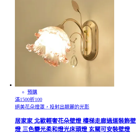
預購
滿1500折100
絕美花朵燈罩，投射出靚麗的光影
居家家 北歐輕奢花朵壁燈 樓梯走廊過道裝飾壁
燈 三色變光柔和燈光床頭燈 玄關可安裝壁燈