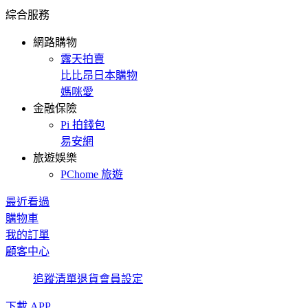
綜合服務
網路購物
露天拍賣
比比昂日本購物
媽咪愛
金融保險
Pi 拍錢包
易安網
旅遊娛樂
PChome 旅遊
最近看過
購物車
我的訂單
顧客中心
追蹤清單
退貨
會員設定
下載 APP