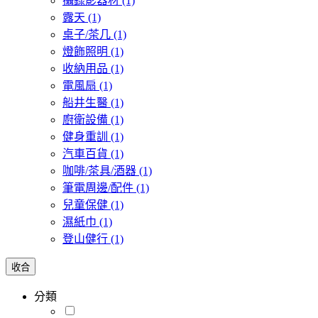
攝錄影器材
(1)
露天
(1)
桌子/茶几
(1)
燈飾照明
(1)
收納用品
(1)
電風扇
(1)
船井生醫
(1)
廚衛設備
(1)
健身重訓
(1)
汽車百貨
(1)
咖啡/茶具/酒器
(1)
筆電周邊/配件
(1)
兒童保健
(1)
濕紙巾
(1)
登山健行
(1)
收合
分類