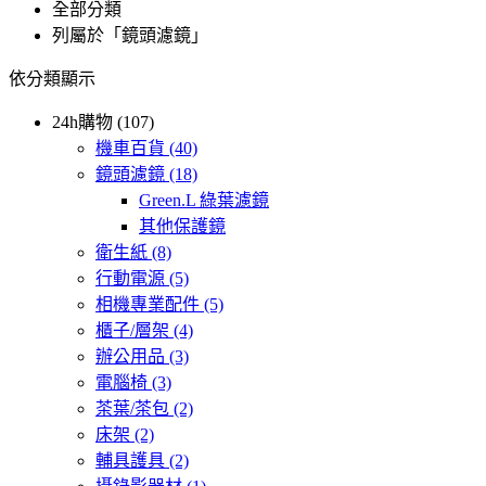
全部分類
列屬於「鏡頭濾鏡」
依分類顯示
24h購物 (107)
機車百貨
(40)
鏡頭濾鏡
(18)
Green.L 綠葉濾鏡
其他保護鏡
衛生紙
(8)
行動電源
(5)
相機專業配件
(5)
櫃子/層架
(4)
辦公用品
(3)
電腦椅
(3)
茶葉/茶包
(2)
床架
(2)
輔具護具
(2)