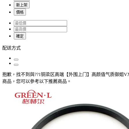
新上架
價格
確定
配送方式
抱歉，
找不到與
??1铜梁区高端【外围上门】高颜值气质御姐VX:19
商品，您可以參考以下推薦商品
。