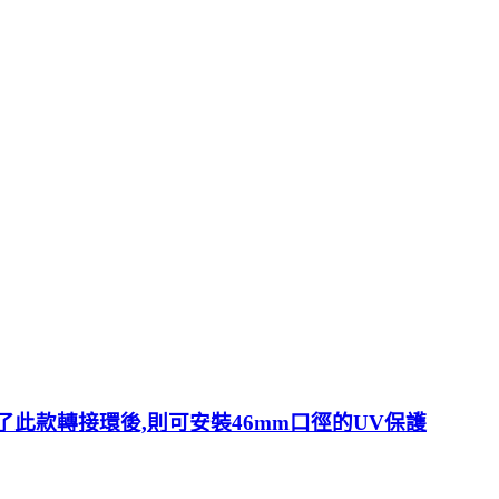
上,裝了此款轉接環後,則可安裝46mm口徑的UV保護