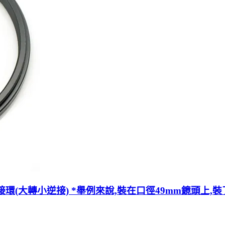
護鏡轉接環(大轉小逆接) *舉例來說,裝在口徑49mm鏡頭