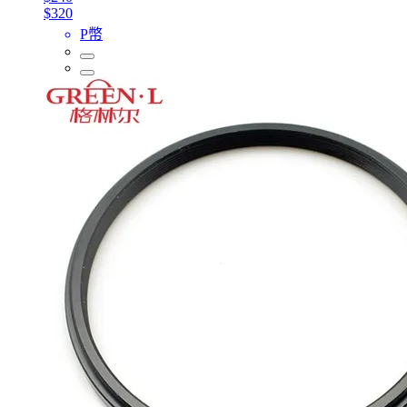
$320
P幣