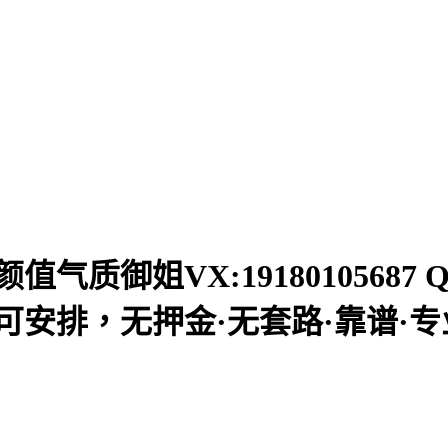
质御姐VX:19180105687 Q
安排，无押金·无套路·靠谱·专业f