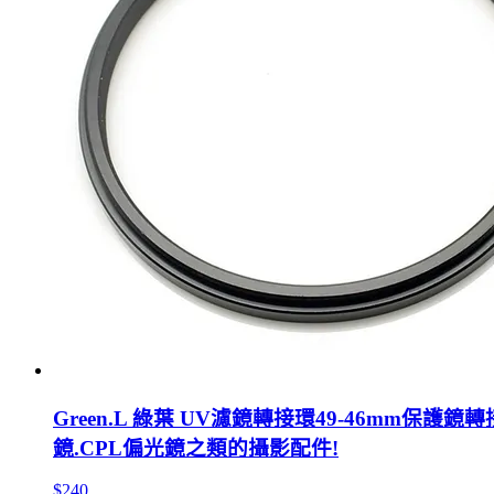
Green.L 綠葉 UV濾鏡轉接環49-46mm保
鏡.CPL偏光鏡之類的攝影配件!
$240