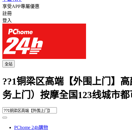
享受APP專屬優惠
註冊
登入
全站
??1铜梁区高端【外围上门】高颜值气
务上门）按摩全国123线城市都可
PChome 24h購物