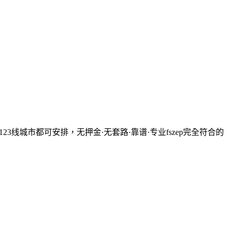
国123线城市都可安排，无押金·无套路·靠谱·专业fszep
完全符合的