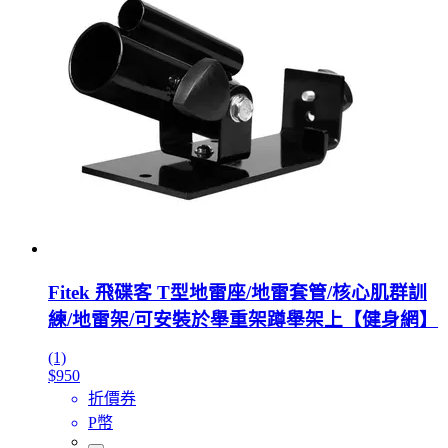
Fitek 飛碟客 T型地雷座/地雷套管/核心肌群訓
練/地雷架/可安裝於舉重架蹲舉架上【健身網】
(1)
$950
折價券
P幣