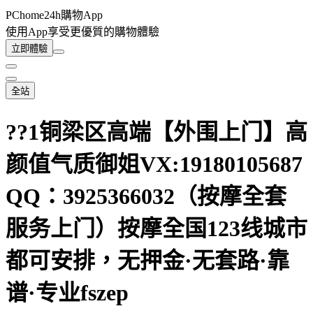
PChome24h購物App
使用App享受更優質的購物體驗
立即體驗
全站
??1铜梁区高端【外围上门】高
颜值气质御姐VX:19180105687
QQ：3925366032（按摩全套
服务上门）按摩全国123线城市
都可安排，无押金·无套路·靠
谱·专业fszep