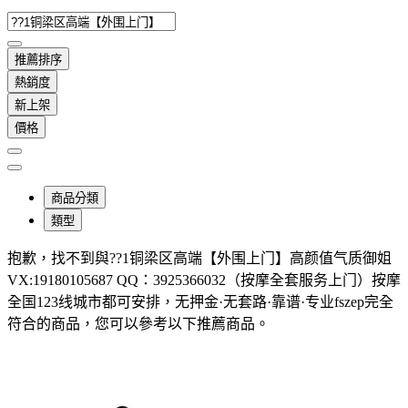
推薦排序
熱銷度
新上架
價格
商品分類
類型
抱歉，
找不到與
??1铜梁区高端【外围上门】高颜值气质御姐
VX:19180105687 QQ：3925366032（按摩全套服务上门）按摩
全国123线城市都可安排，无押金·无套路·靠谱·专业fszep
完全
符合的商品，您可以參考以下推薦商品
。