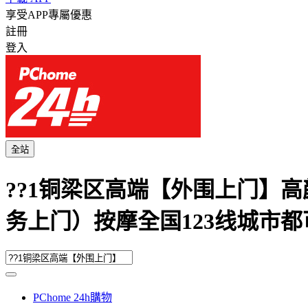
享受APP專屬優惠
註冊
登入
全站
??1铜梁区高端【外围上门】高颜值气
务上门）按摩全国123线城市都可
PChome 24h購物