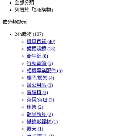
全部分類
列屬於「24h購物」
依分類顯示
24h購物 (107)
機車百貨
(40)
鏡頭濾鏡
(18)
衛生紙
(8)
行動電源
(5)
相機專業配件
(5)
櫃子/層架
(4)
辦公用品
(3)
電腦椅
(3)
茶葉/茶包
(2)
床架
(2)
輔具護具
(2)
攝錄影器材
(1)
露天
(1)