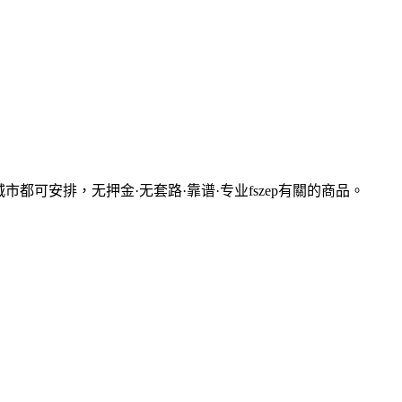
线城市都可安排，无押金·无套路·靠谱·专业fszep
有關的商品
。