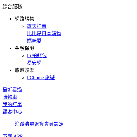
綜合服務
網路購物
露天拍賣
比比昂日本購物
媽咪愛
金融保險
Pi 拍錢包
易安網
旅遊娛樂
PChome 旅遊
最近看過
購物車
我的訂單
顧客中心
追蹤清單
退貨
會員設定
下載 APP