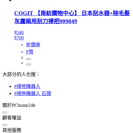
COGIT 【南紡購物中心】 日本刮水器+除毛髮
灰塵兩用刮刀掃把909849
$540
$700
折價券
P幣
大部分的人也搜：
#掃地機器人
#掃拖機器人 石頭
關於PChome24h
顧客權益
其他服務