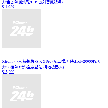
力/自動熱風烘乾/LDS雷射智慧避障)
$11,980
Xiaomi 小米 掃拖機器人 5 Pro (AI三攝/升降dToF/20000Pa吸
力/80度熱水洗/全能基站/掃地機器人)
$15,999