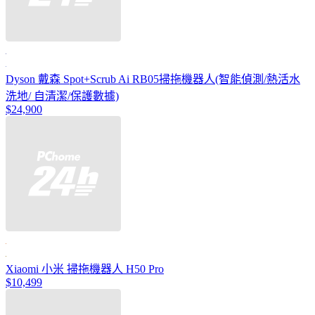
Dyson 戴森 Spot+Scrub Ai RB05掃拖機器人(智能偵測/熱活水
洗地/ 自清潔/保護數據)
$24,900
Xiaomi 小米 掃拖機器人 H50 Pro
$10,499