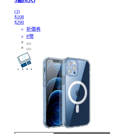
3組(6入)
(3)
$108
$290
折價券
P幣