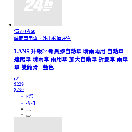
滿590折60
晴雨兩用傘，外出必備好物
LANS 升級24骨黑膠自動傘 晴雨兩用 自動傘
遮陽傘 晴雨傘 兩用傘 加大自動傘 折疊傘 雨傘
傘 雙龍骨 - 藍色
(2)
$229
$790
P幣
折扣