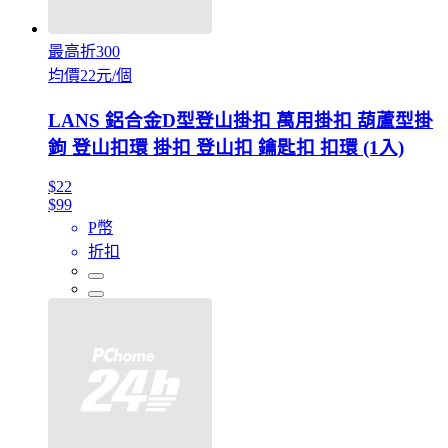
最高折300
均價22元/個
LANS 鋁合金D型登山掛扣 萬用掛扣 葫蘆型掛
鉤 登山扣環 掛扣 登山扣 鑰匙扣 扣環 (1入)
$22
$99
P幣
折扣