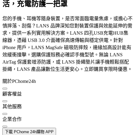
活，充電防護一把罩
您的手機、耳機等隨身裝置，是否常面臨電量焦慮，或擔心不
慎摔落、刮傷？LANS 品牌深知您對裝置保護與效能延伸的需
求，提供一系列實用解決方案。LANS 四孔USB充電HUB集
線器，憑藉 USB 3.0 介面確保高速傳輸與穩定供電。針對
iPhone 用戶，LANS MagSafe 磁吸防摔殼，邊緣加高設計能有
效緩衝撞擊。選購保護殼務必確認手機型號。無論 LANS
AirTag 保護套增添防護，或 LANS 掛繩墊片讓手機輕鬆搭配
掛繩，LANS 產品讓數位生活更安心。立即購買享限時優惠。
關於PChome24h
顧客權益
其他服務
企業合作
下載 PChome 24h購物 APP