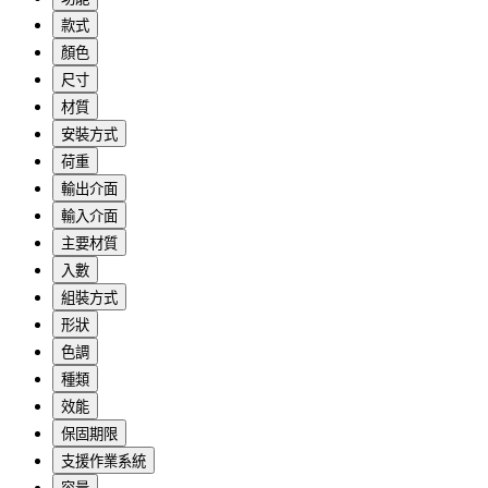
款式
顏色
尺寸
材質
安裝方式
荷重
輸出介面
輸入介面
主要材質
入數
組裝方式
形狀
色調
種類
效能
保固期限
支援作業系統