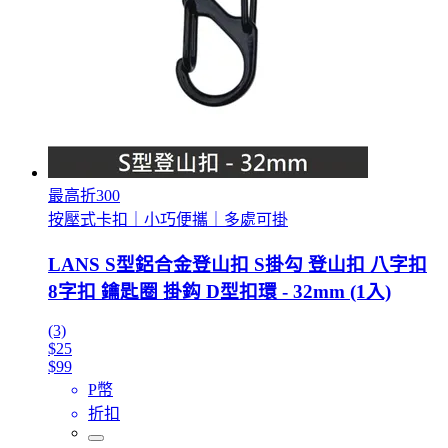
最高折300
按壓式卡扣｜小巧便攜｜多處可掛
LANS S型鋁合金登山扣 S掛勾 登山扣 八字扣
8字扣 鑰匙圈 掛鈎 D型扣環 - 32mm (1入)
(3)
$25
$99
P幣
折扣