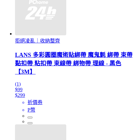
拒絕凌亂｜收納整齊
LANS 多彩圓圈魔術貼綁帶 魔鬼氈 綁帶 束帶
黏扣帶 粘扣帶 束線帶 綁物帶 理線 - 黑色
【3M】
(1)
$99
$299
折價券
P幣