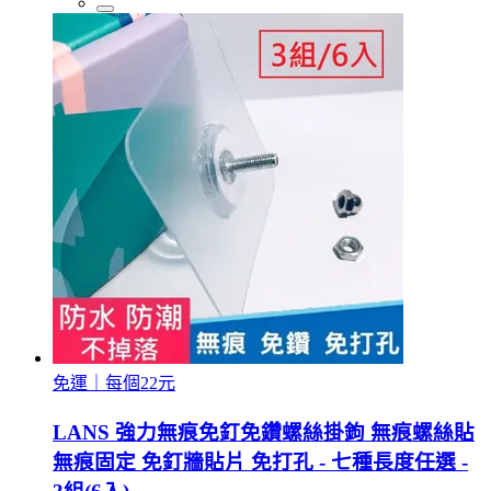
免運｜每個22元
LANS 強力無痕免釘免鑽螺絲掛鉤 無痕螺絲貼
無痕固定 免釘牆貼片 免打孔 - 七種長度任選 -