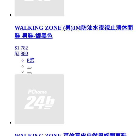
WALKING ZONE (男)3M防油水夜視止滑休閒
鞋 男鞋-銀黑色
$1,782
$3,980
P幣
WALKING ZONE 英倫真皮自然風格開車鞋