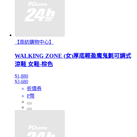
【南紡購物中心】
WALKING ZONE (女)厚底輕盈魔鬼氈可調式
涼鞋 女鞋-棕色
$1,880
$3,680
折價券
P幣