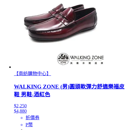
【南紡購物中心】
WALKING ZONE (男)圓頭軟彈力舒適樂福皮
鞋 男鞋-酒紅色
$2,250
$4,880
折價券
P幣