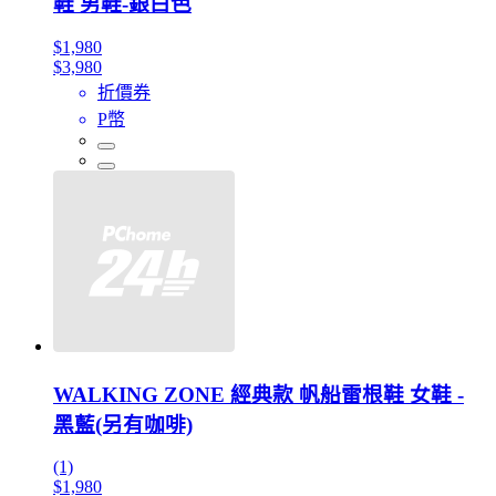
鞋 男鞋-銀白色
$1,980
$3,980
折價券
P幣
WALKING ZONE 經典款 帆船雷根鞋 女鞋 -
黑藍(另有咖啡)
(1)
$1,980