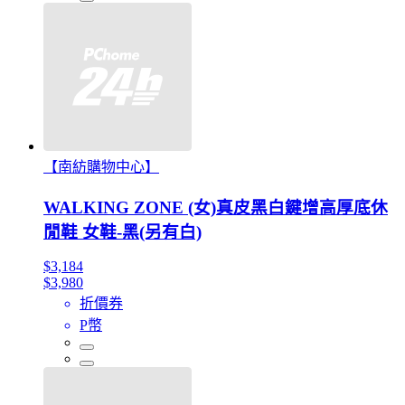
【南紡購物中心】
WALKING ZONE (女)真皮黑白鍵增高厚底休
閒鞋 女鞋-黑(另有白)
$3,184
$3,980
折價券
P幣