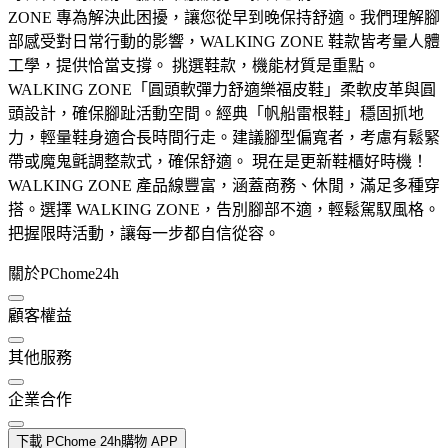
ZONE 專為解決此困擾，讓您從早到晚保持舒適。我們理解腳
部感受對日常行動的影響，WALKING ZONE 鞋款皆考量人體
工學，提供恰當支撐。 挑選鞋款，機能材質是重點。
WALKING ZONE「圓頭軟彈力舒適樂福皮鞋」柔軟皮革與圓
頭設計，確保腳趾活動空間。經典「帆船雷根鞋」穩固抓地
力，輕量鞋身適合長時間行走。建議腳型偏寬者，考慮有鬆緊
帶或魔鬼氈調整款式，確保舒適。 現在是更新鞋櫃好時機！
WALKING ZONE 產品線豐富，涵蓋商務、休閒，滿足多種穿
搭。選擇 WALKING ZONE，告別腳部不適，輕鬆駕馭風格。
把握限時活動，讓每一步都自信從容。
關於PChome24h
顧客權益
其他服務
企業合作
下載 PChome 24h購物 APP