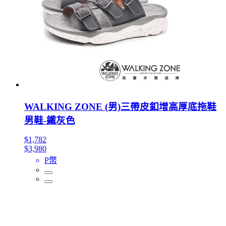
WALKING ZONE (男)三帶皮釦增高厚底拖鞋
男鞋-鐵灰色
$1,782
$3,980
P幣