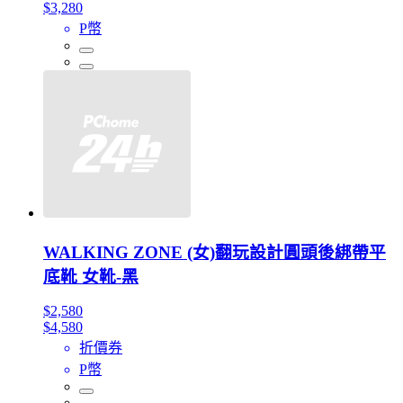
$3,280
P幣
WALKING ZONE (女)翻玩設計圓頭後綁帶平
底靴 女靴-黑
$2,580
$4,580
折價券
P幣