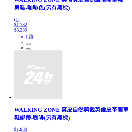
男鞋-咖啡色(另有黑棕)
(1)
$1,782
$3,280
P幣
WALKING ZONE 真皮自然剪裁英倫皮革開車
鞋綁帶-咖啡(另有黑棕)
$1,980