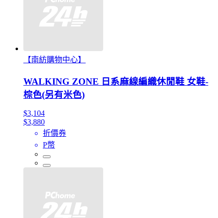
【南紡購物中心】
WALKING ZONE 日系麻線編織休閒鞋 女鞋-
棕色(另有米色)
$3,104
$3,880
折價券
P幣