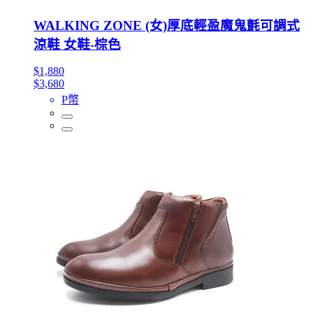
WALKING ZONE (女)厚底輕盈魔鬼氈可調式
涼鞋 女鞋-棕色
$1,880
$3,680
P幣