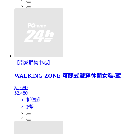
【南紡購物中心】
WALKING ZONE 可踩式雙穿休閒女鞋-藍
$1,680
$2,480
折價券
P幣