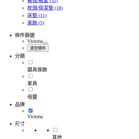
被毯/被套
(31)
枕頭/保潔墊
(18)
床墊
(11)
家飾
(5)
條件篩選
Victoria
清空條件
分類
寢具傢飾
家具
母嬰
品牌
Victoria
尺寸
其他