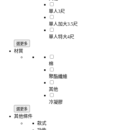
單人3尺
單人加大3.5尺
單人特大4尺
選更多
材質
棉
聚酯纖維
其他
冷凝膠
選更多
其他條件
款式