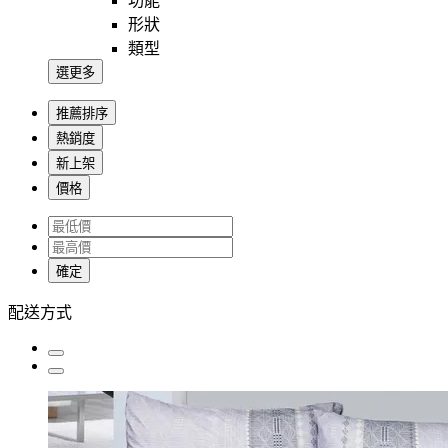
功能
形狀
類型
選更多
推薦排序
熱銷度
新上架
價格
確定
配送方式