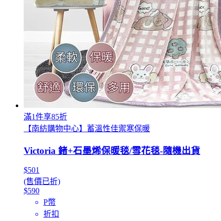
滿1件享85折
【南紡購物中心】蓄溫性佳禦寒保暖
Victoria 鍺+石墨烯保暖毯/雪花毯-隨機出貨
$501
(售價已折)
$590
P幣
折扣