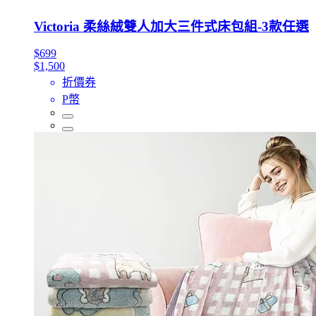
Victoria 柔絲絨雙人加大三件式床包組-3款任選
$699
$1,500
折價券
P幣