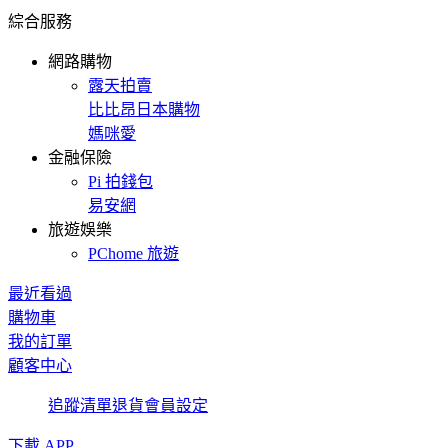
綜合服務
網路購物
露天拍賣
比比昂日本購物
媽咪愛
金融保險
Pi 拍錢包
易安網
旅遊娛樂
PChome 旅遊
最近看過
購物車
我的訂單
顧客中心
追蹤清單
退貨
會員設定
下載 APP