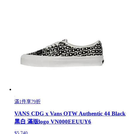
滿1件享79折
VANS CDG x Vans OTW Authentic 44 Black
黑白 滿版logo VN000EEUUY6
$5,740