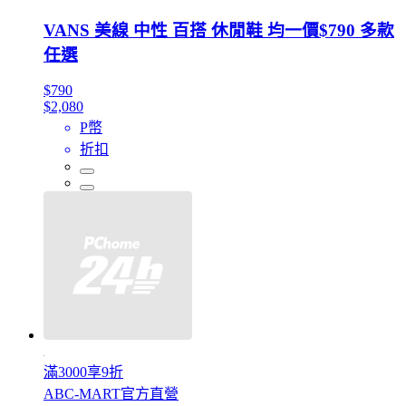
VANS 美線 中性 百搭 休閒鞋 均一價$790 多款
任選
$790
$2,080
P幣
折扣
滿3000享9折
ABC-MART官方直營