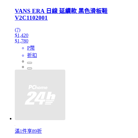
VANS ERA 日線 延續款 黑色滑板鞋
V2C1102001
(7)
$1,420
$1,780
P幣
折扣
滿1件享89折