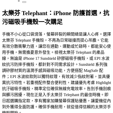
太樂芬 Telephant：iPhone 防護首選，抗
污磁吸手機殼一次購足
手機不小心從口袋滑落，螢幕碎裂的瞬間總是讓人心疼。選擇
太樂芬 Telephant 手機殼，不再為日常碰撞而提心吊膽。它能
有效分散衝擊力道，讓您在通勤、運動或忙碌時，都能安心使
用手機，無需擔憂意外發生。檢視太樂芬 Telephant 的產品
線，無論是 iPhone 17 Sunshield 矽膠磁吸手機殼，或 EPI 水波
紋抗污防摔手機殼，都針對不同需求設計。Sunshield 系列強
調矽膠材質的溫潤手感與磁吸功能，方便搭配 MagSafe 配
件；EPI 水波紋款則以獨特紋理，有效減少指紋附著，並具優
異抗污特性。若重視配件整合便利性，建議優先考慮 Highlight
抗汙磁吸手機殼，精準定位確保無線充電效率。告別手機刮痕
與髒污困擾，現在正是入手太樂芬 Telephant 的最佳時機。即
日起選購指定款，享有獨家加購螢幕保護貼優惠，讓愛機從內
到外獲得全面防護。確保手機耐用，就從值得信賴的太樂芬手
機殼開始。