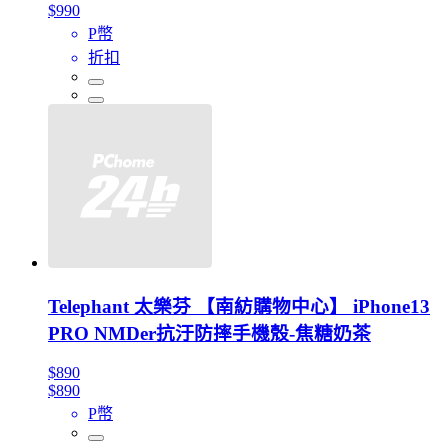
$990
P幣
折扣
Telephant 太樂芬 【南紡購物中心】 iPhone13
PRO NMDer抗汙防摔手機殼-焦糖奶茶
$890
$890
P幣